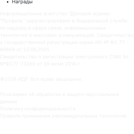
Награды
Информационное агентство "Деловой журнал
"Профиль" зарегистрировано в Федеральной службе
по надзору в сфере связи, информационных
технологий и массовых коммуникаций. Свидетельство
о государственной регистрации серии ИА № ФС 77 -
89668 от 23.06.2025
Cвидетельство о регистрации электронного СМИ Эл
NºФС77-73069 от 09 июня 2018 г.
©2026 ИДР. Все права защищены.
Положение об обработке и защите персональных
данных
Политика конфиденциальности
Правила применения рекомендательных технологий