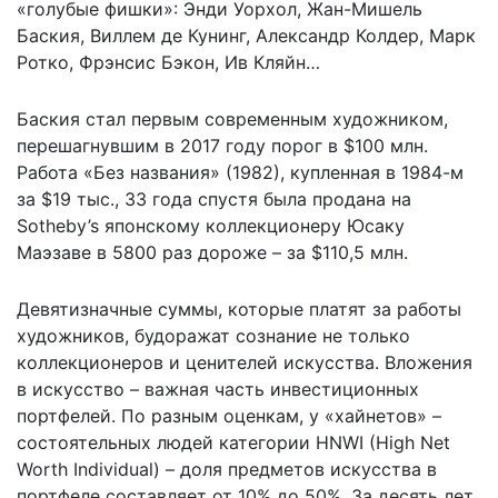
«голубые фишки»: Энди Уорхол, Жан-Мишель
Баския, Виллем де Кунинг, Александр Колдер, Марк
Ротко, Фрэнсис Бэкон, Ив Кляйн…
Баския стал первым современным художником,
перешагнувшим в 2017 году порог в $100 млн.
Работа «Без названия» (1982), купленная в 1984-м
за $19 тыс., 33 года спустя была продана на
Sotheby’s японскому коллекционеру Юсаку
Маэзаве в 5800 раз дороже – за $110,5 млн.
Девятизначные суммы, которые платят за работы
художников, будоражат сознание не только
коллекционеров и ценителей искусства. Вложения
в искусство – важная часть инвестиционных
портфелей. По разным оценкам, у «хайнетов» –
состоятельных людей категории HNWI (High Net
Worth Individual) – доля предметов искусства в
портфеле составляет от 10% до 50%. За десять лет,