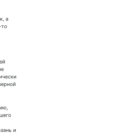
к, а
-то
ей
ые
ически
верной
ию,
ршего
зань и