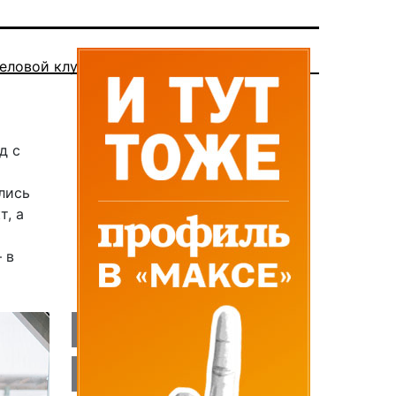
еловой клуб
д с
лись
т, а
 в