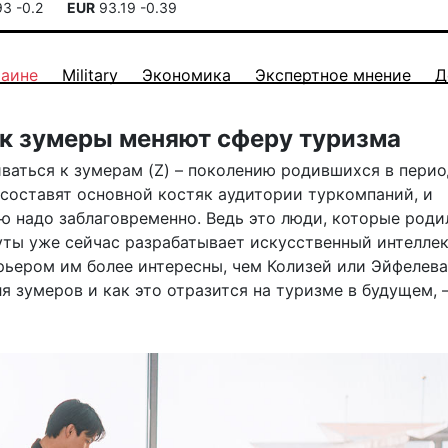
93
-0.2
EUR
93.19
-0.39
раине
Military
Экономика
Экспертное мнение
Д
ак зумеры меняют сферу туризма
ваться к зумерам (Z) – поколению родившихся в перио
и составят основной костяк аудитории туркомпаний, и
ю надо заблаговременно. Ведь это люди, которые роди
уты уже сейчас разрабатывает искусственный интеллек
ьером им более интересны, чем Колизей или Эйфелева
я зумеров и как это отразится на туризме в будущем, –