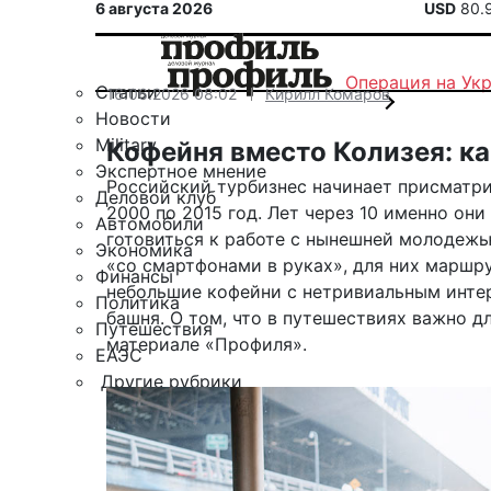
6 августа 2026
USD
80.
Операция на Ук
Статьи
16.06.2026 08:02
Кирилл Комаров
Новости
Military
Кофейня вместо Колизея: к
Экспертное мнение
Российский турбизнес начинает присматри
Деловой клуб
2000 по 2015 год. Лет через 10 именно он
Автомобили
готовиться к работе с нынешней молодежь
Экономика
«со смартфонами в руках», для них маршр
Финансы
небольшие кофейни с нетривиальным интер
Политика
башня. О том, что в путешествиях важно дл
Путешествия
материале «Профиля».
ЕАЭС
Другие рубрики
Спецпроект «Юрий Мамлеев»
Календарь событий
Зарубежье