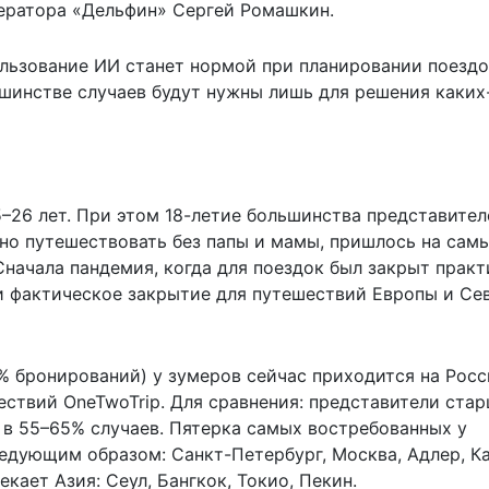
ператора «Дельфин» Сергей Ромашкин.
ользование ИИ станет нормой при планировании поездо
шинстве случаев будут нужны лишь для решения каких
26 лет. При этом 18-летие большинства представител
жно путешествовать без папы и мамы, пришлось на сам
начала пандемия, когда для поездок был закрыт практ
 и фактическое закрытие для путешествий Европы и Се
% бронирований) у зумеров сейчас приходится на Росс
ествий OneTwoTrip. Для сравнения: представители ста
 в 55–65% случаев. Пятерка самых востребованных у
едующим образом: Санкт-Петербург, Москва, Адлер, Ка
екает Азия: Сеул, Бангкок, Токио, Пекин.