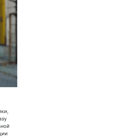
ики,
азу
вной
ции