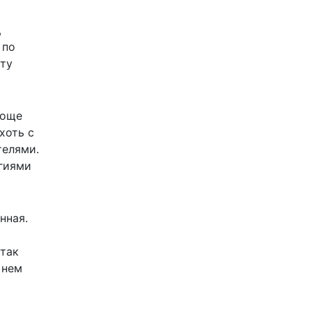
,
 по
эту
роще
хоть с
телями.
гиями
нная.
 так
 нем