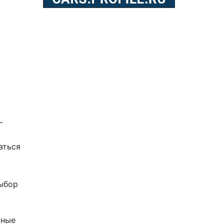
–
аться
Выбор
нные