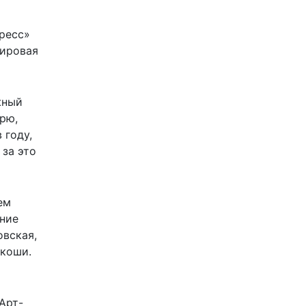
ресс»
мировая
жный
орю,
 году,
 за это
ем
ение
овская,
скоши.
Арт-