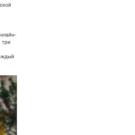
еской
онлайн-
 три
каждый