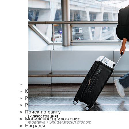
Армия
Персона
Наука и Технологии
Культура
Общество
Спорт
Здоровье
Происшествия
Дайджесты
Стиль жизни
Новости партнеров
Интересное
Контакты
Редакция
Рекламная служба
Поиск по сайту
(Иллюстрация)
Мобильное приложение
©oatawa / Shutterstock/Fotodom
Награды