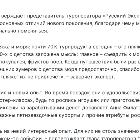
тверждает представитель туроператора «Русский Эксп
з основных отличий нового поколения, благодаря чему 
нально поменяться.
яжа и моря: почти 70% турпродукта сегодня – это пля
0-х с детства заложена мысль: главное – съездить к м
 покупался, фруктов поел. Когда путешествия были раз в
нешних зумеров с детства моря предостаточно, спасибо
 пляже" их не привлечет», – заверяет эксперт.
ния и новый опыт. Во время поездок они с удовольстви
стер-классах, будь то роспись игрушек или приготовл
иклены на зарабатывании денег, добавляет Анна Филат
 важны пятизвездочные курорты и прочие атрибуты ро
ь на некий интересный опыт. Для них не столь значимо
ком-то событии, – подтверждает глава туроператора "