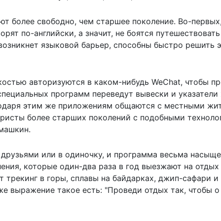
ют более свободно, чем старшее поколение. Во-первых
рят по-английски, а значит, не боятся путешествовать
 возникнет языковой барьер, способны быстро решить 
гкостью авторизуются в каком-нибудь WeChat, чтобы п
специальных программ переведут вывески и указатели 
агодаря этим же приложениям общаются с местными жи
уристы более старших поколений с подобными техноло
омашкин.
друзьями или в одиночку, и программа весьма насыще
ления, которые один-два раза в год выезжают на отдых
 трекинг в горы, сплавы на байдарках, джип-сафари и
аже выражение такое есть: "Проведи отдых так, чтобы о