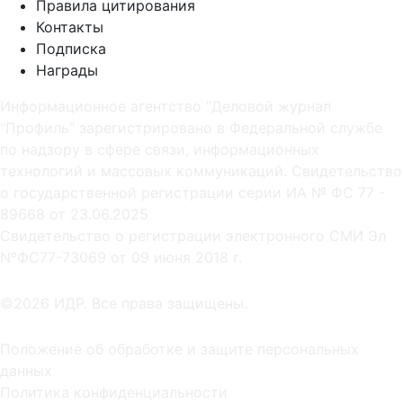
Правила цитирования
Контакты
Подписка
Награды
Информационное агентство "Деловой журнал
"Профиль" зарегистрировано в Федеральной службе
по надзору в сфере связи, информационных
технологий и массовых коммуникаций. Свидетельство
о государственной регистрации серии ИА № ФС 77 -
89668 от 23.06.2025
Cвидетельство о регистрации электронного СМИ Эл
NºФС77-73069 от 09 июня 2018 г.
©2026 ИДР. Все права защищены.
Положение об обработке и защите персональных
данных
Политика конфиденциальности