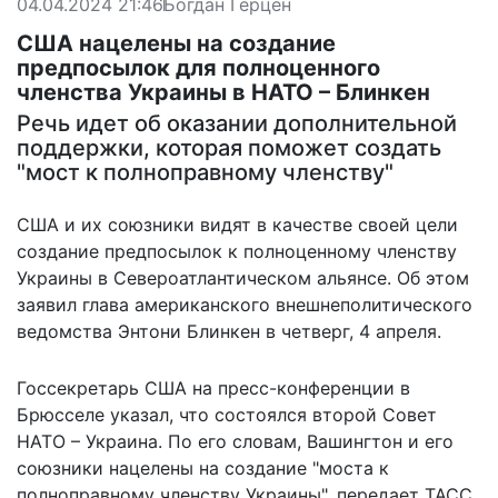
04.04.2024 21:46
Богдан Герцен
США нацелены на создание
предпосылок для полноценного
членства Украины в НАТО – Блинкен
Речь идет об оказании дополнительной
поддержки, которая поможет создать
"мост к полноправному членству"
США и их союзники видят в качестве своей цели
создание предпосылок к полноценному членству
Украины в Североатлантическом альянсе. Об этом
заявил глава американского внешнеполитического
ведомства Энтони Блинкен в четверг, 4 апреля.
Госсекретарь США на пресс-конференции в
Брюсселе указал, что состоялся
второй Совет
НАТО – Украина
. По его словам, Вашингтон и его
союзники нацелены на создание "моста к
полноправному членству Украины", передает ТАСС.