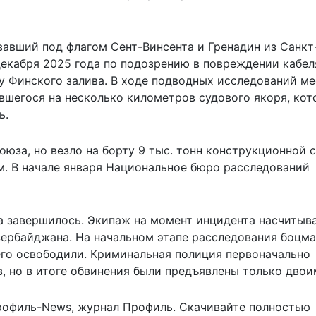
вавший под флагом Сент-Винсента и Гренадин из Санкт
декабря 2025 года по подозрению в повреждении кабел
ну Финского залива. В ходе подводных исследований ме
вшегося на несколько километров судового якоря, кот
ь.
юза, но везло на борту 9 тыс. тонн конструкционной с
. В начале января Национальное бюро расследований
а завершилось. Экипаж на момент инцидента насчитыва
Азербайджана. На начальном этапе расследования боцм
его освободили. Криминальная полиция первоначально
, но в итоге обвинения были предъявлены только двои
рофиль-News
,
журнал Профиль
. Скачивайте полностью