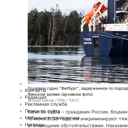
Армия
Персона
Наука и Технологии
Культура
Общество
Спорт
Здоровье
Происшествия
Дайджесты
Стиль жизни
Новости партнеров
Интересное
Грузовое судно "Фитбург", задержанное по подо
Контакты
Финском заливе (архивное фото)
Редакция
©Jussi Eskola / EPA / ТАСС
Рекламная служба
Поиск по сайту
Капитан судна – гражданин России, боцма
Мобильное приложение
15 июня 2026 года, им инкриминируют тя
Награды
отягчающими обстоятельствами. Наказани