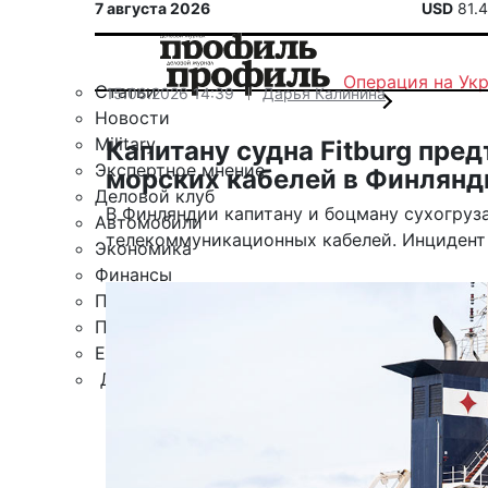
7 августа 2026
USD
81.
Операция на Ук
Статьи
15.06.2026 14:39
Дарья Калинина
Новости
Military
Капитану судна Fitburg пре
Экспертное мнение
морских кабелей в Финлянд
Деловой клуб
В Финляндии капитану и боцману сухогруза
Автомобили
телекоммуникационных кабелей. Инцидент 
Экономика
Финансы
Политика
Путешествия
ЕАЭС
Другие рубрики
Спецпроект «Юрий Мамлеев»
Календарь событий
Зарубежье