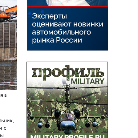
я в
льник,
и с
ды