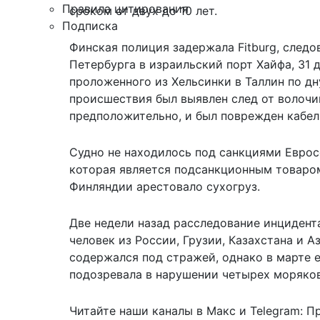
Правила цитирования
сроком от двух до 10 лет.
Подписка
Финская полиция задержала Fitburg, следо
Петербурга в израильский порт Хайфа, 31 
проложенного из Хельсинки в Таллин по д
происшествия был выявлен след от волочи
предположительно, и был поврежден кабел
Судно не находилось под санкциями Евросо
которая является подсанкционным товаром
Финляндии
арестовало сухогруз
.
Две недели назад расследование инцидент
человек из России, Грузии, Казахстана и 
содержался под стражей, однако в марте 
подозревала в нарушении четырех моряков
Читайте наши каналы в
Макс
и Telegram:
П