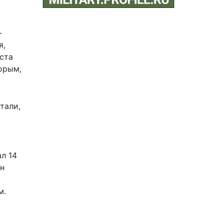
-
я,
ста
орым,
тали,
л 14
ан
м.