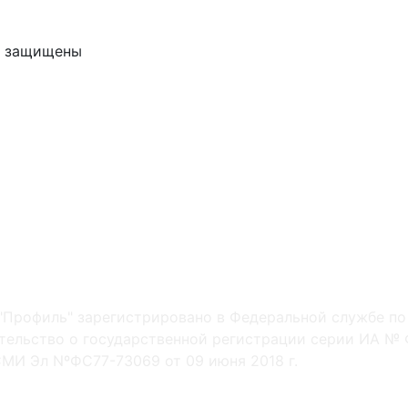
ва защищены
"Профиль" зарегистрировано в Федеральной службе по
ельство о государственной регистрации серии ИА № Ф
МИ Эл NºФС77-73069 от 09 июня 2018 г.