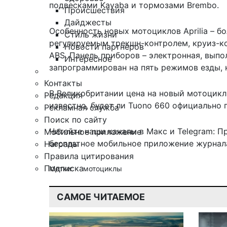
подвесками Kayaba и тормозами Brembo.
Происшествия
Дайджесты
Особенность новых мотоциклов Aprilia – 
Стиль жизни
регулируемым трекшн-контролем, круиз-к
Новости партнеров
ABS. Панель приборов – электронная, выпо
Интересное
запрограммирован на пять режимов езды, 
Контакты
В Великобритании цена на новый
мотоцикл
Редакция
известно, будет ли Tuono 660 официально 
Рекламная служба
Поиск по сайту
Читайте наши каналы в
Макс
и Telegram:
П
Мобильное приложение
бесплатное мобильное
приложение журнала
Награды
Правила цитирования
Подписка
Метки:
мотоциклы
САМОЕ ЧИТАЕМОЕ