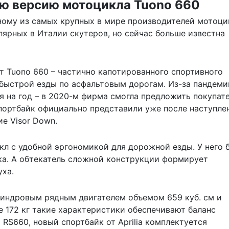
ую версию мотоцикла Tuono 660
дному из самых крупных в мире производителей мотоци
улярных в Италии скутеров, но сейчас больше известна
пт Tuono 660 – частично капотированного спортивного
быстрой езды по асфальтовым дорогам. Из-за пандеми
 на год – в 2020-м фирма смогла предложить покупат
спортбайк официально представили уже после наступле
ние
Visor Down
.
икл с удобной эргономикой для дорожной езды. У него 
ка. А обтекатель сложной конструкции формирует
ха.
линдровым рядным двигателем объемом 659 куб. см и
е 172 кг такие характеристики обеспечивают баланс
 RS660, новый спортбайк от Aprilia комплектуется