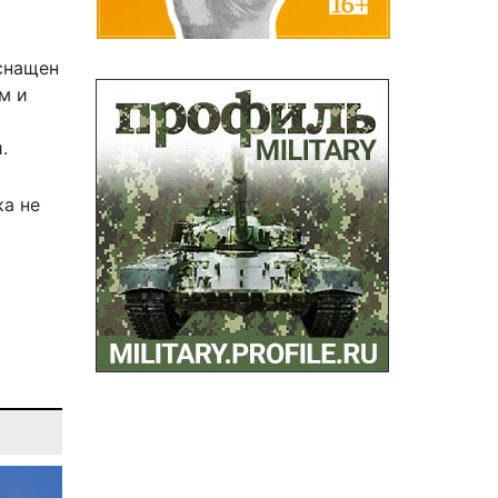
оснащен
м и
.
ка не