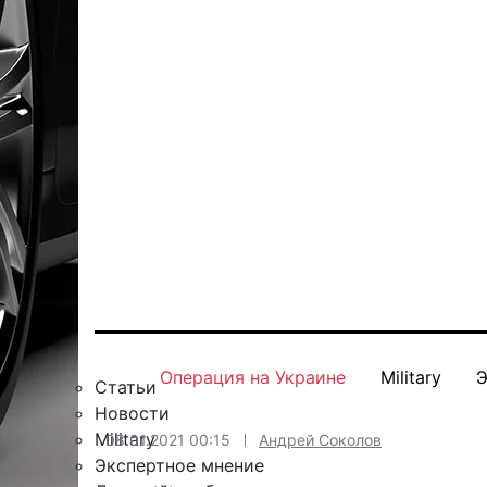
Операция на Украине
Military
Э
Статьи
Новости
Military
08.01.2021 00:15
Андрей Соколов
Экспертное мнение