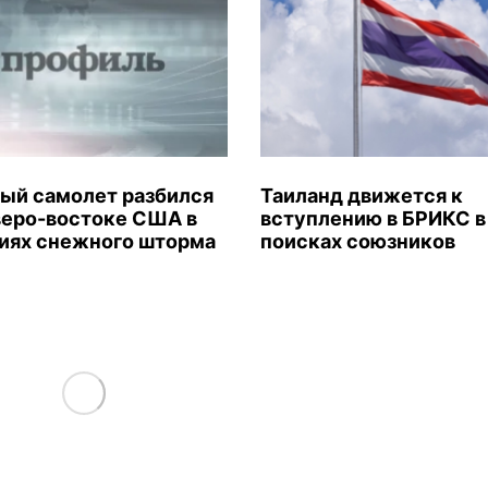
ый самолет разбился
Таиланд движется к
веро-востоке США в
вступлению в БРИКС в
иях снежного шторма
поисках союзников
Load More