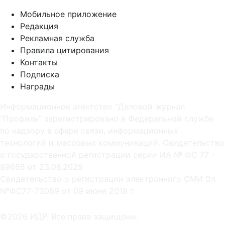
Мобильное приложение
Редакция
Рекламная служба
Правила цитирования
Контакты
Подписка
Награды
Информационное агентство "Деловой журнал
"Профиль" зарегистрировано в Федеральной службе
по надзору в сфере связи, информационных
технологий и массовых коммуникаций. Свидетельство
о государственной регистрации серии ИА № ФС 77 -
89668 от 23.06.2025
Cвидетельство о регистрации электронного СМИ Эл
NºФС77-73069 от 09 июня 2018 г.
©2026 ИДР. Все права защищены.