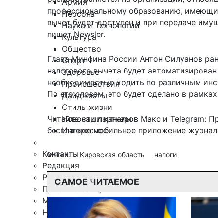
Армия
профессиональному образованию, имеющим
Персона
вычет будет доступен и при передаче иму
Наука и Технологии
пишет Newsler.
Культура
Общество
Глава Минфина России Антон Силуанов ран
Спорт
налогового вычета
будет автоматизирован.
Здоровье
необходимостью ходить по различным инст
Происшествия
По его словам, это будет сделано в рамках
Дайджесты
Стиль жизни
Новости партнеров
Читайте наши каналы в
Макс
и Telegram:
П
Интересное
бесплатное мобильное
приложение журнала
Контакты
Метки:
Кировская область
налоги
Редакция
Рекламная служба
САМОЕ ЧИТАЕМОЕ
Поиск по сайту
Мобильное приложение
Награды