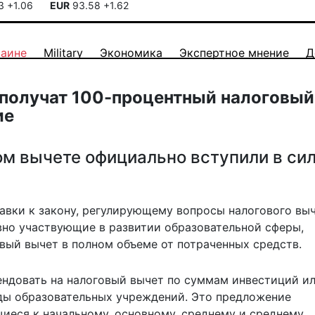
13
+1.06
EUR
93.58
+1.62
раине
Military
Экономика
Экспертное мнение
Д
получат 100-процентный налоговый
ие
ом вычете официально вступили в сил
авки к закону, регулирующему вопросы налогового выч
вно участвующие в развитии образовательной сферы,
вый вычет в полном объеме от потраченных средств.
ендовать на налоговый вычет
по суммам инвестиций и
ы образовательных учреждений. Это предложение
щиеся к начальному, основному, среднему и среднему