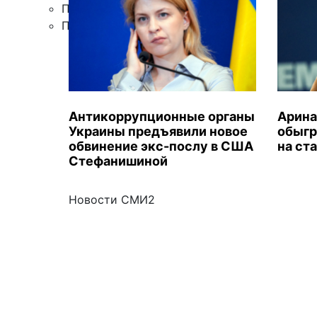
Правила цитирования
Подписка
Антикоррупционные органы
Арина
Украины предъявили новое
обыгр
обвинение экс-послу в США
на ст
Стефанишиной
Новости СМИ2