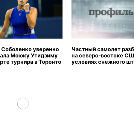
 Соболенко уверенно
Частный самолет раз
ала Моюку Утидзиму
на северо-востоке СШ
арте турнира в Торонто
условиях снежного ш
Load More