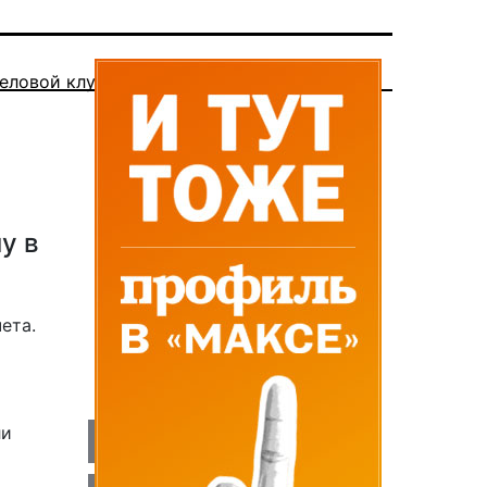
еловой клуб
у в
ета.
ли