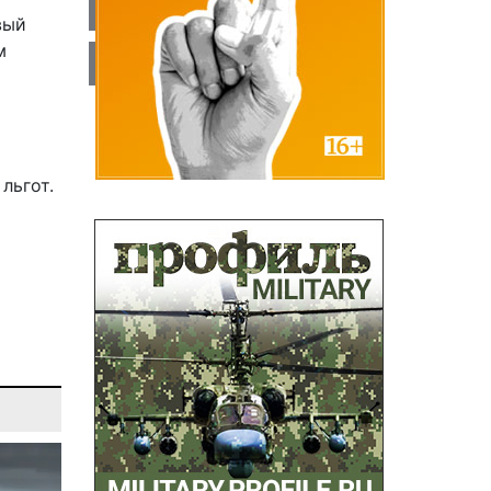
вый
м
льгот.