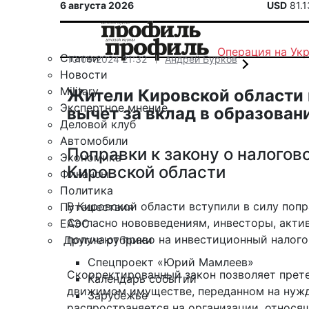
6 августа 2026
USD
81.
Операция на Ук
Статьи
10.09.2024 21:32
Андрей Бурков
Новости
Military
Жители Кировской области 
Экспертное мнение
вычет за вклад в образован
Деловой клуб
Автомобили
Поправки к закону о налогов
Экономика
Кировской области
Финансы
Политика
В Кировской области вступили в силу попр
Путешествия
Согласно нововведениям, инвесторы, акти
ЕАЭС
получают право на инвестиционный налого
Другие рубрики
Спецпроект «Юрий Мамлеев»
Скорректированный закон позволяет
прет
Календарь событий
движимом имуществе, переданном на нужд
Зарубежье
распространяется на организации, относя