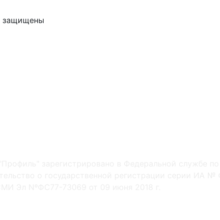
ва защищены
"Профиль" зарегистрировано в Федеральной службе по
ельство о государственной регистрации серии ИА № Ф
МИ Эл NºФС77-73069 от 09 июня 2018 г.