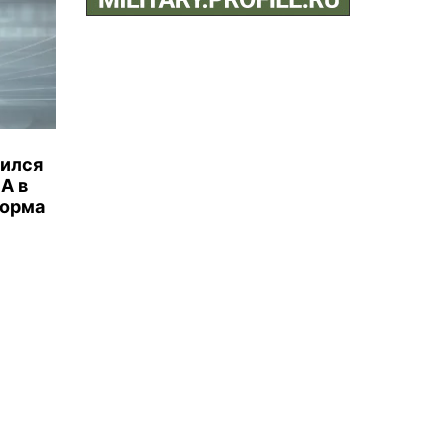
бился
А в
торма