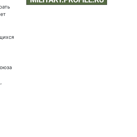
рать
ует
ющихся
союза
,