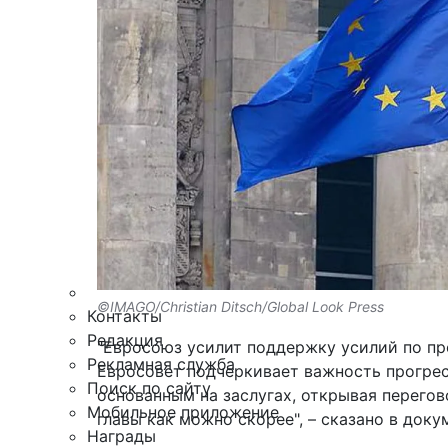
Армия
Персона
Наука и Технологии
Культура
Общество
Спорт
Здоровье
Происшествия
Дайджесты
Стиль жизни
Новости партнеров
Интересное
©IMAGO/Christian Ditsch/Global Look Press
Контакты
Редакция
"Евросоюз усилит поддержку усилий по пр
Рекламная служба
Евросовет подчеркивает важность прогрес
Поиск по сайту
основанным на заслугах, открывая перегов
Мобильное приложение
главы как можно скорее", – сказано в доку
Награды