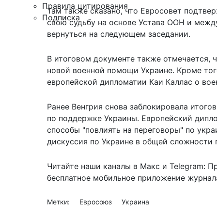
Правила цитирования
Там также сказано, что Евросовет подтве
Подписка
свою судьбу на основе Устава ООН и межд
вернуться на следующем заседании.
В итоговом документе также отмечается, 
новой военной помощи Украине. Кроме тог
европейской дипломатии Каи Каллас о вое
Ранее Венгрия снова
заблокировала итого
по поддержке Украины. Европейский дипл
способы "повлиять на переговоры" по укра
дискуссия по Украине в общей сложности п
Читайте наши каналы в
Макс
и Telegram:
П
бесплатное мобильное
приложение журнала
Метки:
Евросоюз
Украина