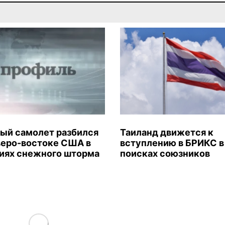
ый самолет разбился
Таиланд движется к
веро-востоке США в
вступлению в БРИКС в
иях снежного шторма
поисках союзников
Load More