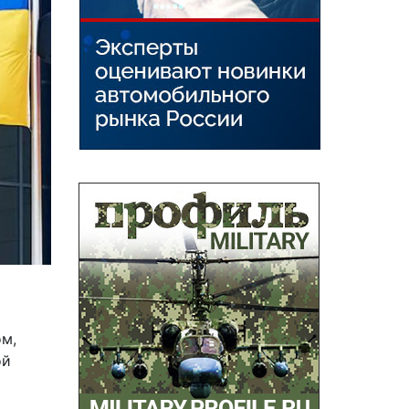
ом,
ой