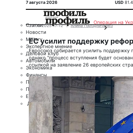
7 августа 2026
USD
81.
Операция на Ук
Статьи
20.03.2025 17:12
Алина Городниченко
Новости
Military
ЕС усилит поддержку реформ
Экспертное мнение
Евросоюз собирается усилить поддержку п
Деловой клуб
однако "процесс вступления будет основан 
Автомобили
ссылкой на заявление 26 европейских стра
Экономика
Финансы
Политика
Путешествия
ЕАЭС
Другие рубрики
Спецпроект «Юрий Мамлеев»
Календарь событий
Зарубежье