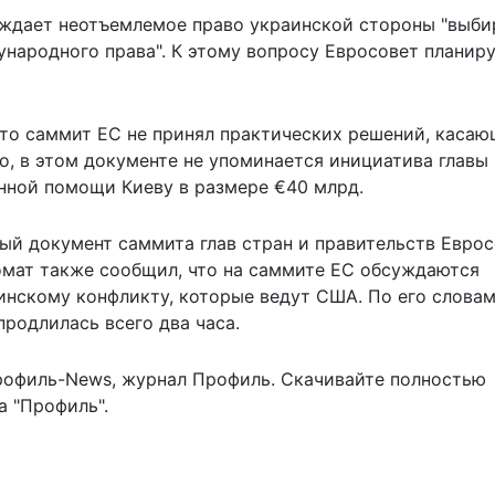
рждает неотъемлемое право украинской стороны "выби
ународного права". К этому вопросу Евросовет планир
что саммит ЕС не принял практических решений, каса
о, в этом документе не упоминается инициатива главы
нной помощи Киеву в размере €40 млрд.
вый документ
саммита глав стран и правительств Евро
омат также сообщил, что на саммите ЕС обсуждаются
инскому конфликту, которые ведут США. По его словам
родлилась всего два часа.
рофиль-News
,
журнал Профиль
. Скачивайте полностью
 "Профиль".