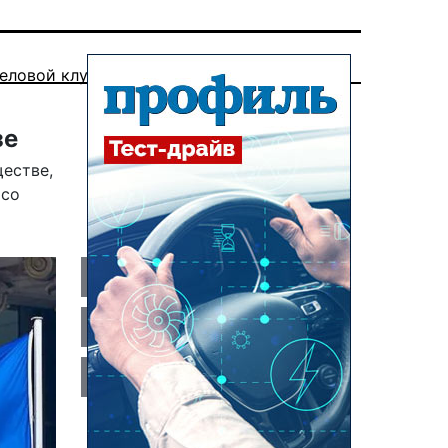
еловой клуб
зе
естве,
со