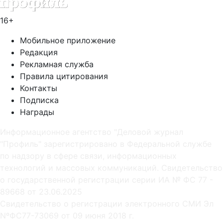
16+
Мобильное приложение
Редакция
Рекламная служба
Правила цитирования
Контакты
Подписка
Награды
Информационное агентство "Деловой журнал
"Профиль" зарегистрировано в Федеральной службе
по надзору в сфере связи, информационных
технологий и массовых коммуникаций. Свидетельство
о государственной регистрации серии ИА № ФС 77 -
89668 от 23.06.2025
Cвидетельство о регистрации электронного СМИ Эл
NºФС77-73069 от 09 июня 2018 г.