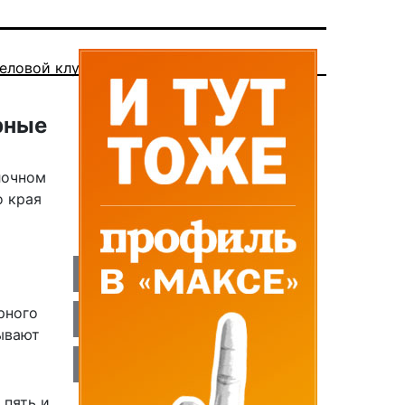
еловой клуб
рные
лочном
о края
рного
зывают
 пять и