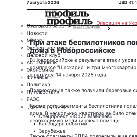
7 августа 2026
USD
81.
Операция на Ук
Статьи
14.11.2025 03:35
Егор Гордеев
Новости
Military
При атаке беспилотников п
Экспертное мнение
дома в Новороссийске
Деловой клуб
В Новороссийске в результате атаки укра
Автомобили
комплексе "Шесхарис" и три многоквартир
Экономика
в пятницу, 14 ноября 2025 года.
Финансы
Политика
Повреждения также получили береговые с
Путешествия
ЕАЭС
Кроме того, фрагменты беспилотника попа
Другие рубрики
дома. В нескольких квартирах выбило сте
Спецпроект «Юрий Мамлеев»
необходимую медицинскую помощь.
Календарь событий
Зарубежье
Также фрагменты БПЛА повредили еще два 