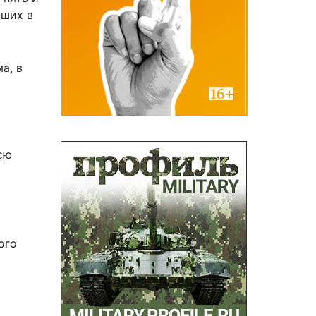
вших в
а, в
сю
ого