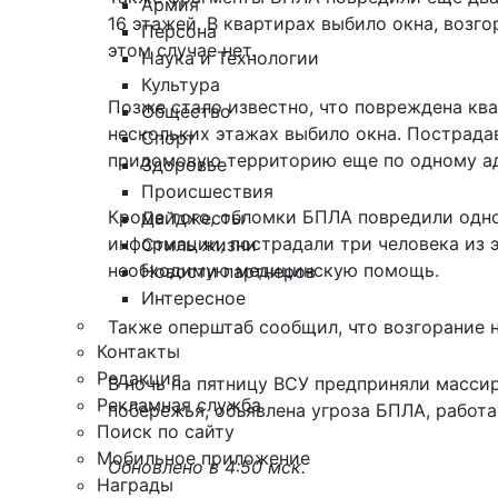
Армия
16 этажей. В квартирах выбило окна, возг
Персона
этом случае нет.
Наука и Технологии
Культура
Позже стало известно, что повреждена ква
Общество
нескольких этажах выбило окна. Пострада
Спорт
придомовую территорию еще по одному ад
Здоровье
Происшествия
Кроме того, обломки БПЛА повредили одно
Дайджесты
информации, пострадали три человека из 
Стиль жизни
необходимую медицинскую помощь.
Новости партнеров
Интересное
Также оперштаб сообщил, что возгорание н
Контакты
Редакция
В ночь на пятницу ВСУ предприняли
массир
Рекламная служба
побережья, объявлена угроза БПЛА, работа
Поиск по сайту
Мобильное приложение
Обновлено в 4:50 мск.
Награды