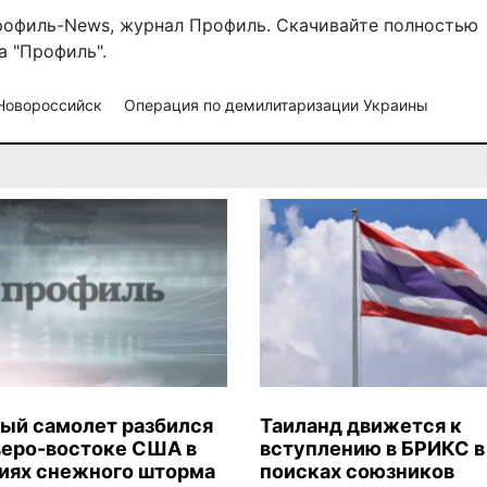
рофиль-News
,
журнал Профиль
. Скачивайте полностью
 "Профиль".
Новороссийск
Операция по демилитаризации Украины
ый самолет разбился
Таиланд движется к
веро-востоке США в
вступлению в БРИКС в
иях снежного шторма
поисках союзников