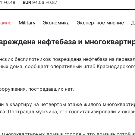
41
+0.48
EUR
94.06
+0.87
раине
Military
Экономика
Экспертное мнение
Д
овреждена нефтебаза и многокварти
инских беспилотников повреждена нефтебаза на перева
ных дома, сообщает оперативный штаб Краснодарског
ооружения, пострадавших нет.
ли в квартиру на четвертом этаже жилого многокварти
кла. Пострадал мужчина, его госпитализировали и ока
многоквартирных дома в городе – это дома высотой в