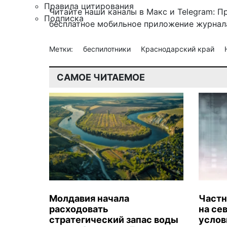
Правила цитирования
Читайте наши каналы в
Макс
и Telegram:
П
Подписка
бесплатное мобильное
приложение журнала
Метки:
беспилотники
Краснодарский край
САМОЕ ЧИТАЕМОЕ
Молдавия начала
Частн
расходовать
на се
стратегический запас воды
услов