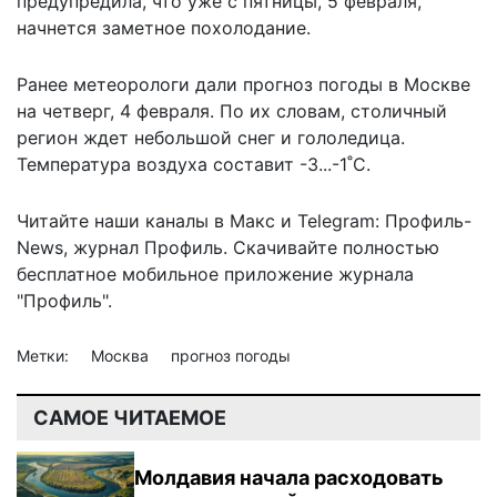
предупредила, что уже с пятницы, 5 февраля,
начнется заметное похолодание.
Ранее
метеорологи дали прогноз погоды в Москве
на четверг, 4 февраля
. По их словам, столичный
регион ждет небольшой снег и гололедица.
Температура воздуха составит -3...-1˚С.
Читайте наши каналы в
Макс
и Telegram:
Профиль-
News
,
журнал Профиль
. Скачивайте полностью
бесплатное мобильное
приложение журнала
"Профиль".
Метки:
Москва
прогноз погоды
САМОЕ ЧИТАЕМОЕ
Молдавия начала расходовать