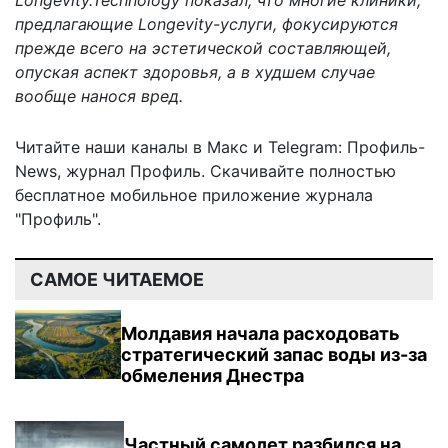
Longevity.Technology
показал
, что многие клиники,
предлагающие Longevity-услуги, фокусируются
прежде всего на эстетической составляющей,
опуская аспект здоровья, а в худшем случае
вообще нанося вред.
Читайте наши каналы в
Макс
и Telegram:
Профиль-
News
,
журнал Профиль
. Скачивайте полностью
бесплатное мобильное
приложение журнала
"Профиль".
САМОЕ ЧИТАЕМОЕ
Молдавия начала расходовать
стратегический запас воды из-за
обмеления Днестра
Частный самолет разбился на