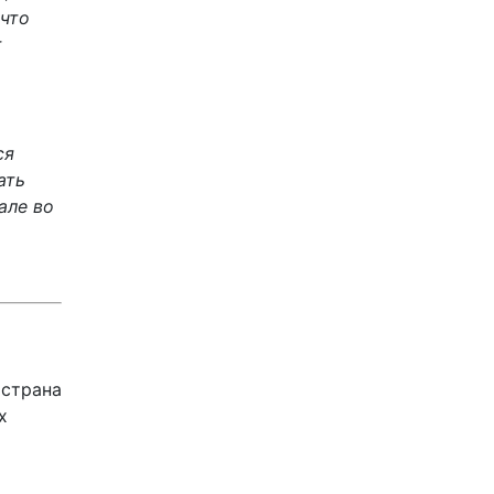
 что
т
ся
ать
але во
 страна
х