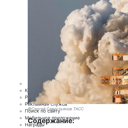
Армия
Персона
Наука и Технологии
Культура
Общество
Спорт
Здоровье
Происшествия
Дайджесты
Стиль жизни
Новости партнеров
Интересное
Контакты
Редакция
Рекламная служба
©Сергей Савостьянов ТАСС
Поиск по сайту
Мобильное приложение
Содержание:
Награды