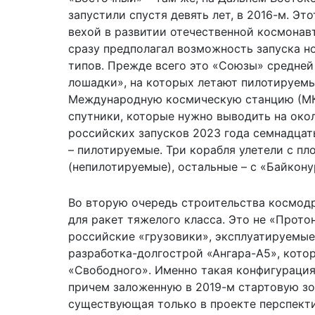
запустили спустя девять лет, в 2016-м. Эт
вехой в развитии отечественной космонав
сразу предполагал возможность запуска н
типов. Прежде всего это «Союзы» средней
лошадки», на которых летают пилотируемы
Международную космическую станцию (МКС
спутники, которые нужно выводить на окол
российских запусков 2023 года семнадцат
– пилотируемые. Три корабля улетели с п
(непилотируемые), остальные – с «Байкону
Во вторую очередь строительства космод
для ракет тяжелого класса. Это не «Прот
российские «грузовики», эксплуатируемые 
разработка-долгострой «Ангара-А5», котор
«Свободного». Именно такая конфигурация
причем заложенную в 2019-м стартовую зон
существующая только в проекте перспекти