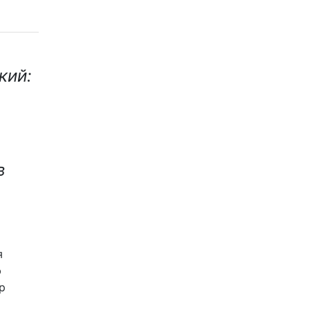
кий:
в
я
ю
р