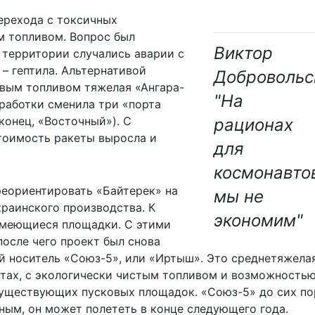
ерехода с токсичных
м топливом. Вопрос был
Виктор
й территории случались аварии с
– гептила. Альтернативой
Добровольс
овым топливом тяжелая «
Ангара-
"На
зработки сменила три «порта
конец, «Восточный»). С
рационах
тоимость ракеты выросла и
для
космонавто
реориентировать «Байтерек» на
мы не
краинского производства. К
экономим"
имеющиеся площадки. С этими
осле чего проект был снова
й носитель «Союз-5», или «Иртыш». Это среднетяжела
тах, с экологически чистым топливом и возможность
уществующих пусковых площадок. «Союз-5» до сих по
ным, он может полететь в конце следующего года.