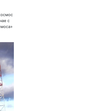
космос
чае с
смоса»