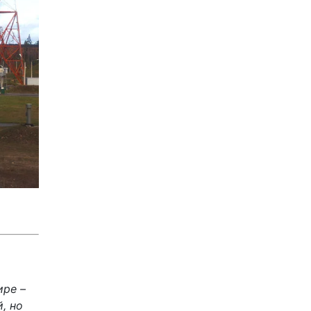
ире –
, но