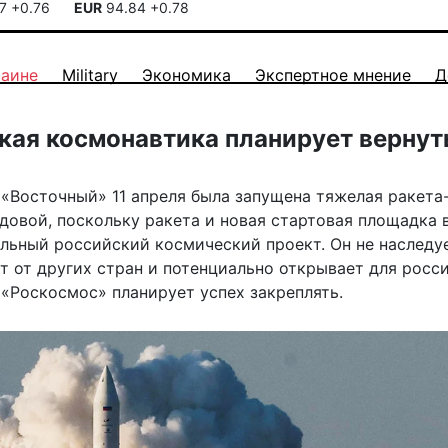
17
+0.76
EUR
94.84
+0.78
раине
Military
Экономика
Экспертное мнение
Д
ская космонавтика планирует вернут
«Восточный» 11 апреля была запущена тяжелая ракета
ядовой, поскольку ракета и новая стартовая площадка 
льный российский космический проект. Он не наследу
т от других стран и потенциально открывает для росс
«Роскосмос» планирует успех закреплять.