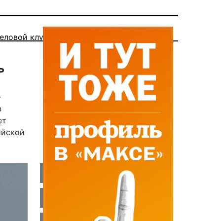
еловой клуб
ь
-
в
ет
ийской