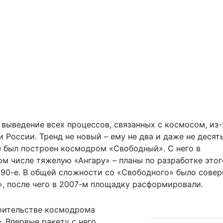
выведение всех процессов, связанных с космосом, из-
России. Тренд не новый – ему не два и даже не десять
е был построен космодром «Свободный». С него в
ом числе тяжелую «Ангару» – планы по разработке этог
990-е. В общей сложности со «Свободного» было сове
1», после чего в 2007-м площадку расформировали.
роительстве космодрома
. Впервые ракету с него