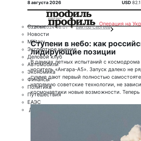
8 августа 2026
USD
82.
Операция на Ук
Статьи
22.04.2024 08:01
Виктор Сергеев
Новости
Military
Ступени в небо: как россий
Экспертное мнение
лидирующие позиции
Деловой клуб
В рамках летных испытаний с космодрома 
Автомобили
носитель «Ангара-А5». Запуск далеко не р
Экономика
сумме дают первый полностью самостояте
Финансы
напрямую советские технологии, не зависи
Политика
космонавтики новые возможности. Теперь 
Путешествия
ЕАЭС
Другие рубрики
Спецпроект «Юрий Мамлеев»
Календарь событий
Зарубежье