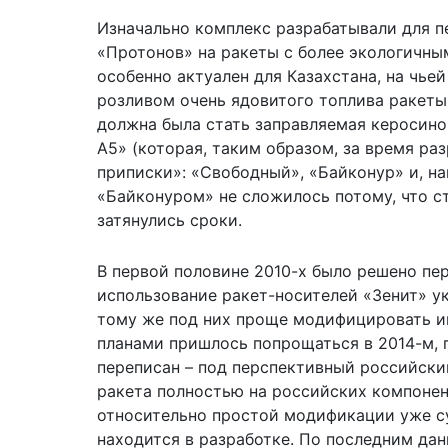
Изначально комплекс разрабатывали для п
«Протонов» на ракеты с более экологичны
особенно актуален для Казахстана, на чье
розливом очень ядовитого топлива ракеты 
должна была стать заправляемая керосин
А5
» (которая, таким образом, за время ра
приписки»: «Свободный», «Байконур» и, на
«Байконуром» не сложилось потому, что с
затянулись сроки.
В первой половине 2010-х было решено пе
использование ракет-носителей «Зенит» у
тому же под них проще модифицировать 
планами пришлось попрощаться в 2014-м, п
переписан – под перспективный российски
ракета полностью на российских компонен
относительно простой модификации уже с
находится в разработке. По последним дан