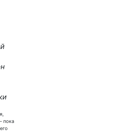
ий
ен
ки
я,
– пока
его