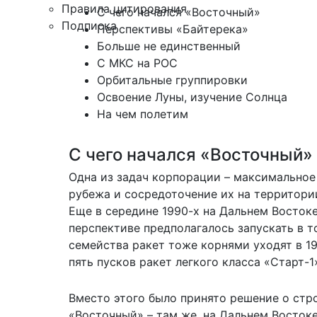
Правила цитирования
С чего начался «Восточный»
Подписка
Перспективы «Байтерека»
Больше не единственный
С МКС на РОС
Орбитальные группировки
Освоение Луны, изучение Солнца
На чем полетим
С чего начался «Восточный»
Одна из задач корпорации – максимальное 
рубежа и сосредоточение их на территории 
Еще в середине 1990-х на Дальнем Восток
перспективе предполагалось запускать в т
семейства ракет тоже корнями уходят в 1
пять пусков ракет легкого класса «Старт-
Вместо этого было принято решение о ст
«Восточный» – там же, на Дальнем Востоке