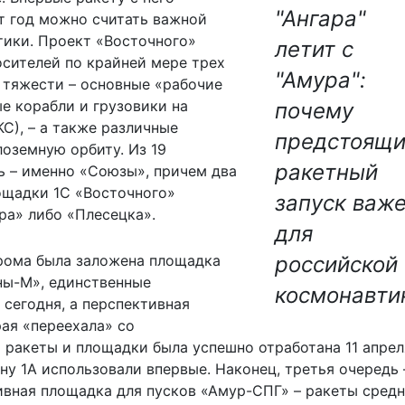
"Ангара"
от год можно считать важной
тики. Проект «Восточного»
летит с
осителей по крайней мере трех
"Амура":
 тяжести – основные «рабочие
е корабли и грузовики на
почему
), – а также различные
предстоящ
оземную орбиту. Из 19
ракетный
ь – именно «Союзы», причем два
лощадки 1С «Восточного»
запуск важ
ра» либо «Плесецка».
для
рома была заложена площадка
российской
оны-М», единственные
космонавти
сегодня, а перспективная
ая «переехала» со
 ракеты и площадки была успешно отработана 11 апрел
у 1А использовали впервые. Наконец, третья очередь 
вная площадка для пусков «Амур-СПГ» – ракеты средн