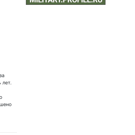
за
 лет.
о
ршено