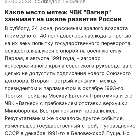
27.06.2023 15:51
Фёдор Лукьянов
Какое место мятеж ЧВК "Вагнер"
занимает на шкале развития России
В субботу, 24 июня, россиянам зрелого возраста
(примерно от 40 лет) довелось наблюдать третью
на их веку попытку государственного переворота,
осуществлявшуюся с опорой на военную силу.
Первая, в августе 1991 года, – заговор
консервативного крыла советского руководства с
целью не допустить подписания нового Союзного
договора. Вторая – острый конфликт между
президентом и парламентом в октябре 1993-го.
Третья – рейд на Москву Евгения Пригожина и его
ЧВК «Вагнер» с требованием отставки верхушки
Минобороны. Все три попытки провалились.
Результативным же оказалось другое событие,
изменившее государственный строй, – упразднение
СССР в декабре 1991-го в Беловежской Пуще. Но