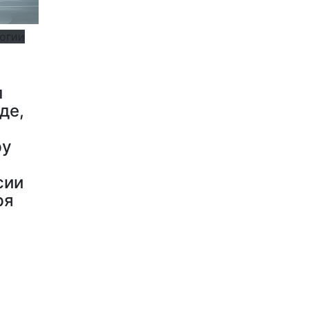
логии
л
де,
ру
сии
ря