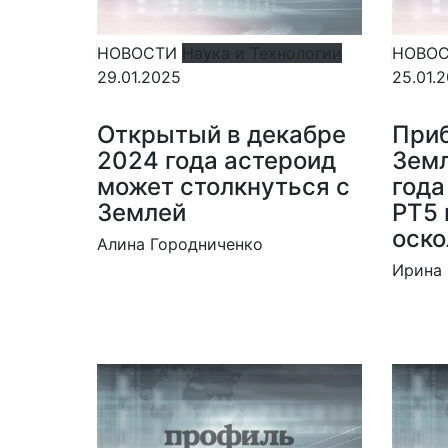
НОВОСТИ
Наука и Технологии
НОВО
29.01.2025
25.01.
Открытый в декабре
Приб
2024 года астероид
Зем
может столкнуться с
года
Землей
PT5 
оско
Алина Городниченко
Ирина