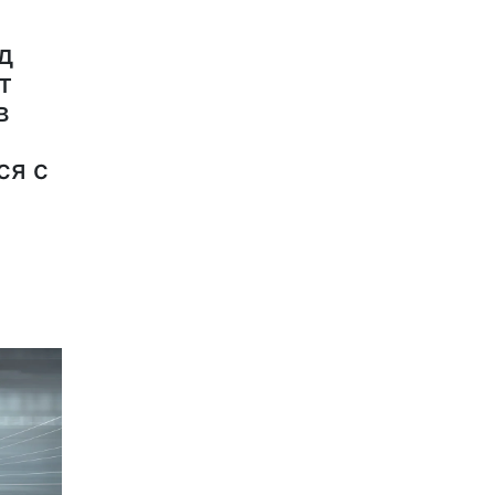
д
т
в
ся с