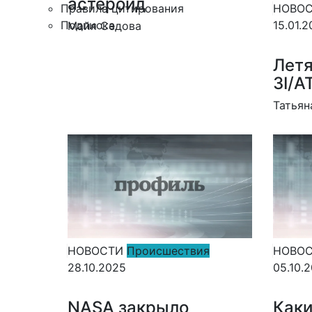
астероид
Правила цитирования
НОВО
Подписка
15.01.
Майя Седова
Летя
3I/A
Татьян
НОВОСТИ
Происшествия
НОВО
28.10.2025
05.10.
NASA закрыло
Каки