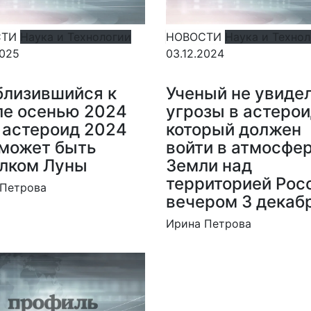
СТИ
Наука и Технологии
НОВОСТИ
Наука и Техно
2025
03.12.2024
лизившийся к
Ученый не увиде
ле осенью 2024
угрозы в астерои
 астероид 2024
который должен
может быть
войти в атмосфе
лком Луны
Земли над
территорией Рос
 Петрова
вечером 3 декаб
Ирина Петрова