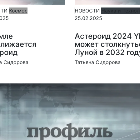
СТИ
Космос
НОВОСТИ
Наука и Техно
2025
25.02.2025
мле
Астероид 2024 Y
ближается
может столкнуть
роид
Луной в 2032 год
а Сидорова
Татьяна Сидорова