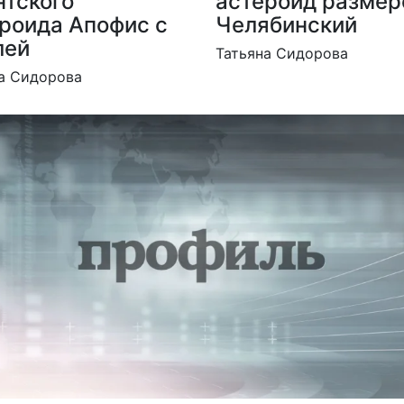
нтского
астероид размер
роида Апофис с
Челябинский
лей
Татьяна Сидорова
а Сидорова