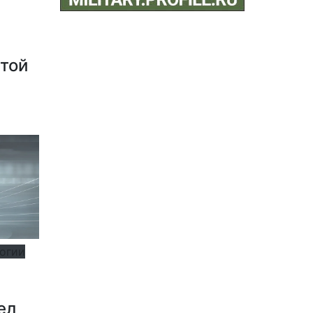
етой
логии
ел