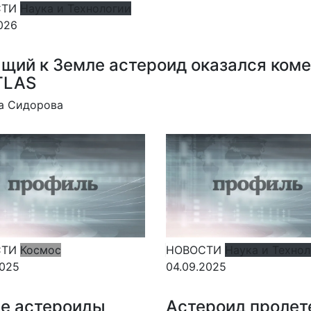
СТИ
Наука и Технологии
2026
щий к Земле астероид оказался ком
TLAS
а Сидорова
СТИ
Космос
НОВОСТИ
Наука и Техно
2025
04.09.2025
е астероиды
Астероид пролет