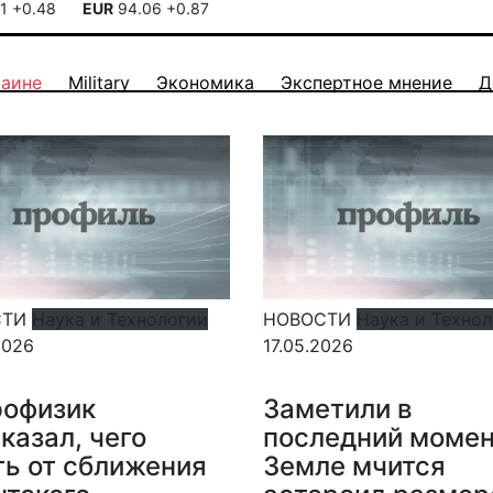
41
+0.48
EUR
94.06
+0.87
раине
Military
Экономика
Экспертное мнение
Д
СТИ
Наука и Технологии
НОВОСТИ
Наука и Техно
2026
17.05.2026
рофизик
Заметили в
казал, чего
последний момен
ь от сближения
Земле мчится