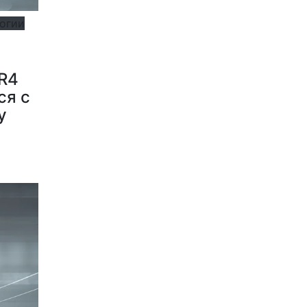
логии
R4
ся с
у