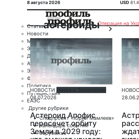
8 августа 2026
USD
81.
астероиды
Операция на Ук
Статьи
Новости
Military
Экспертное мнение
Деловой клуб
Автомобили
Экономика
Финансы
Политика
НОВОСТИ
Наука и Технологии
НОВО
Путешествия
08.07.2026
28.06.
ЕАЭС
Другие рубрики
Астероид Апофис
Аст
Спецпроект «Юрий Мамлеев»
пересечет орбиту
расс
Календарь событий
Земли в 2029 году:
ждат
Зарубежье