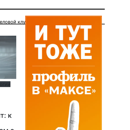
еловой клуб
логии
т: к