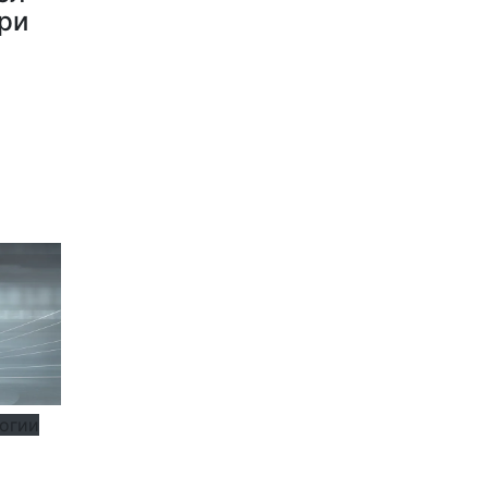
ри
логии