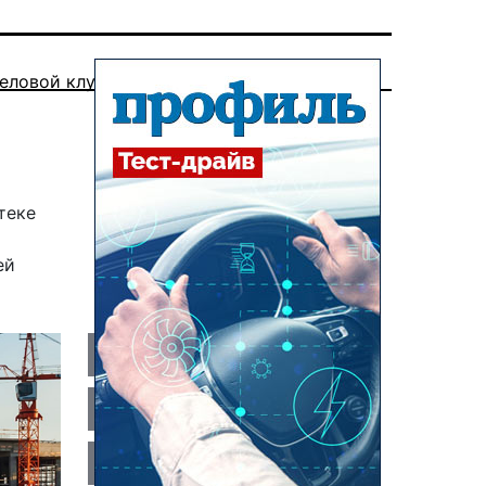
еловой клуб
теке
ей