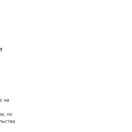
и
о
с на
к, по
льства