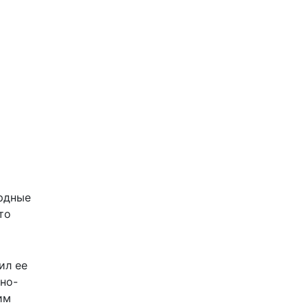
рдные
то
ил ее
но-
им