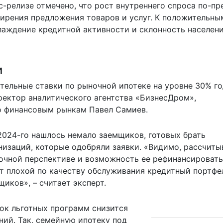
-релизе отмечено, что рост внутреннего спроса по-п
ирения предложения товаров и услуг. К положительны
аждение кредитной активности и склонность населени
и
ительные ставки по рыночной ипотеке на уровне 30% г
ректор аналитического агентства «БизнесДром»,
о финансовым рынкам Павел Самиев.
 2024-го нашлось немало заемщиков, готовых брать
низаций, которые одобряли заявки. «Видимо, рассчит
рочной перспективе и возможность ее рефинансировать
ет плохой по качеству обслуживания кредитный портфе
иков», – считает эксперт.
ок льготных программ снизится
ний. Так, семейную ипотеку под