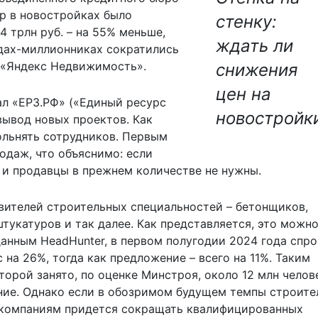
ир в новостройках было
стенку:
4 трлн руб. – на 55% меньше,
ждать ли
дах-миллионниках сократились
с «Яндекс Недвижимость».
снижения
цен на
ал «ЕРЗ.РФ» («Единый ресурс
новостройк
ывод новых проектов. Как
ольнять сотрудников. Первым
одаж, что объяснимо: если
 и продавцы в прежнем количестве не нужны.
вителей строительных специальностей – бетонщиков,
тукатуров и так далее. Как представляется, это можн
анным HeadHunter, в первом полугодии 2024 года спро
 на 26%, тогда как предложение – всего на 11%. Таким
торой занято, по оценке Минстроя, около 12 млн челове
яние. Однако если в обозримом будущем темпы строите
о компаниям придется сокращать квалифицированных