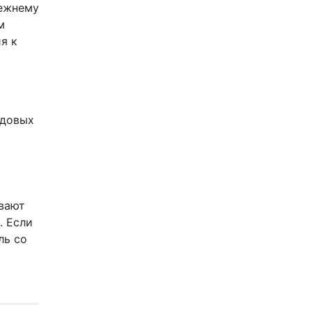
режнему
м
я к
одовых
ывают
. Если
ль со