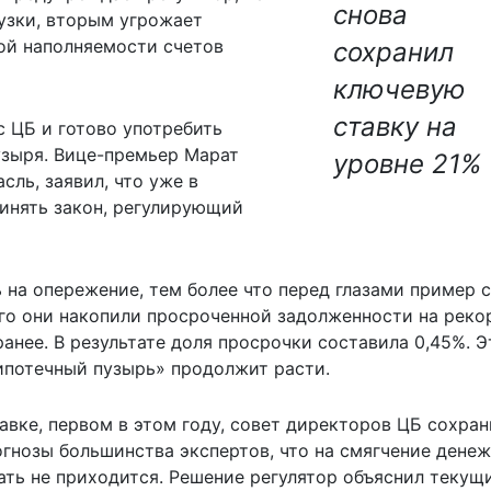
снова
узки, вторым угрожает
ой наполняемости счетов
сохранил
ключевую
ставку на
с ЦБ и готово употребить
узыря. Вице-премьер Марат
уровне 21%
ль, заявил, что уже в
инять закон, регулирующий
ь на опережение, тем более что перед глазами пример с
го они накопили просроченной задолженности на реко
ранее. В результате доля просрочки составила 0,45%. Э
«ипотечный пузырь» продолжит расти.
вке, первом в этом году, совет директоров ЦБ сохран
огнозы большинства экспертов, что на смягчение денеж
ать не приходится. Решение регулятор объяснил текущ