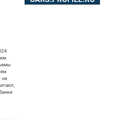
024
щим
бъемы
ием
 на
итают,
банки