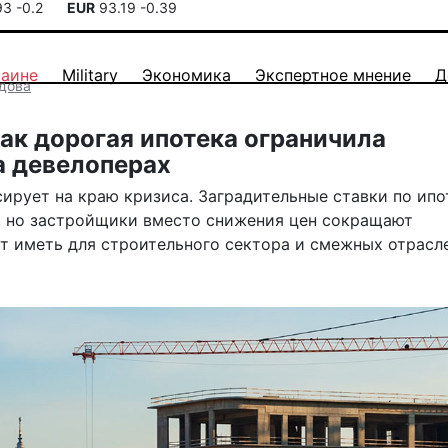
93
-0.2
EUR
93.19
-0.39
раине
Military
Экономика
Экспертное мнение
Д
дова
к дорогая ипотека ограничила
а девелоперах
рует на краю кризиса. Заградительные ставки по ипо
, но застройщики вместо снижения цен сокращают
т иметь для строительного сектора и смежных отрасл