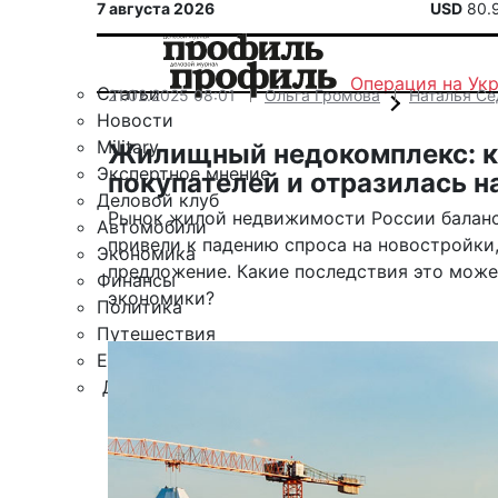
7 августа 2026
USD
80.
Операция на Ук
Статьи
21.02.2025 08:01
Ольга Громова
Наталья Се
Новости
Military
Жилищный недокомплекс: ка
Экспертное мнение
покупателей и отразилась н
Деловой клуб
Рынок жилой недвижимости России баланси
Автомобили
привели к падению спроса на новостройки
Экономика
предложение. Какие последствия это може
Финансы
экономики?
Политика
Путешествия
ЕАЭС
Другие рубрики
Спецпроект «Юрий Мамлеев»
Календарь событий
Зарубежье