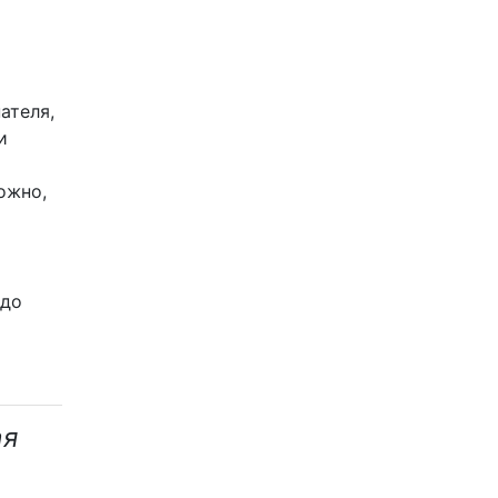
ателя,
и
ожно,
 до
ая