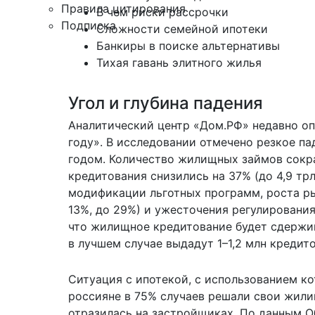
Правила цитирования
В чем риски рассрочки
Подписка
Сложности семейной ипотеки
Банкиры в поиске альтернативы
Тихая гавань элитного жилья
Угол и глубина падения
Аналитический центр «Дом.РФ» недавно оп
году». В исследовании отмечено резкое п
годом. Количество жилищных займов сокра
кредитования снизились на 37% (до 4,9 трл
модификации льготных программ, роста рын
13%, до 29%) и ужесточения регулирования
что жилищное кредитование будет сдержив
в лучшем случае выдадут 1–1,2 млн кредито
Ситуация с ипотекой, с использованием к
россияне в 75% случаев решали свои жили
отразилась на застройщиках. По данным О