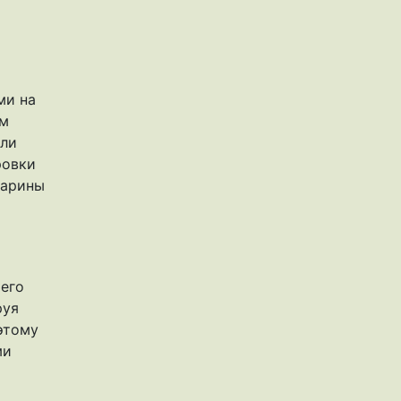
ми на
ем
ели
ровки
марины
 его
руя
этому
ми