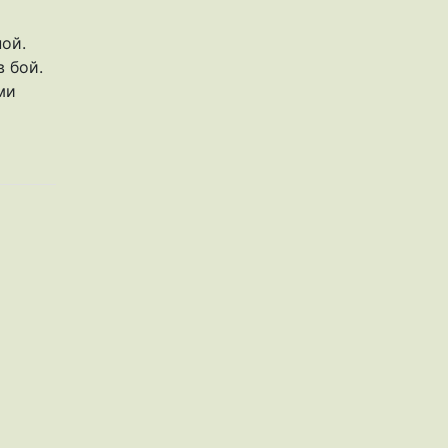
ной.
в бой.
ми