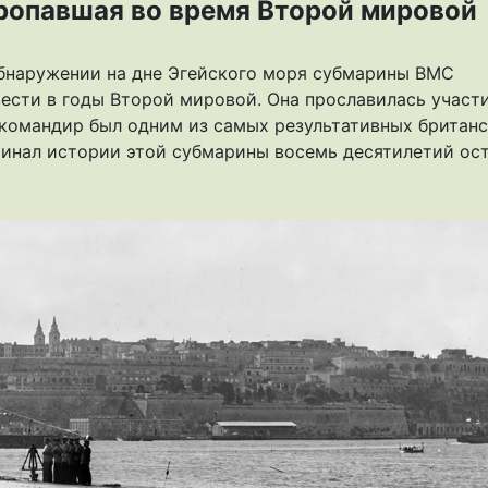
пропавшая во время Второй мировой
обнаружении на дне Эгейского моря субмарины ВМС
вести в годы Второй мировой. Она прославилась участ
е командир был одним из самых результативных британ
инал истории этой субмарины восемь десятилетий ос