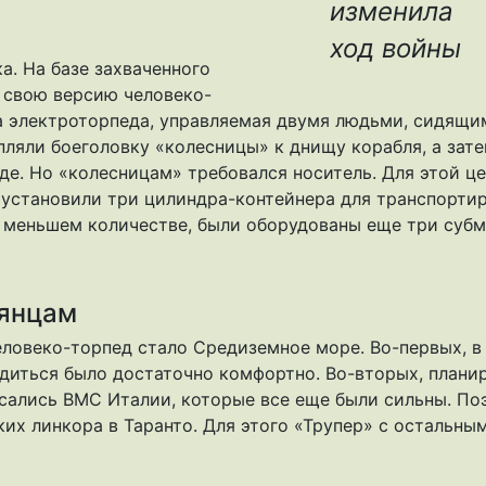
изменила
ход войны
а. На базе захваченного
 свою версию человеко-
ла электроторпеда, управляемая двумя людьми, сидящи
пляли боеголовку «колесницы» к днищу корабля, а зат
де. Но «колесницам» требовался носитель. Для этой ц
й установили три цилиндра-контейнера для транспорти
в меньшем количестве, были оборудованы еще три суб
ьянцам
ловеко-торпед стало Средиземное море. Во-первых, в
диться было достаточно комфортно. Во-вторых, плани
сались ВМС Италии, которые все еще были сильны. По
их линкора в Таранто. Для этого «Трупер» с остальны