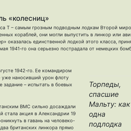
ль «колесниц»
сса Т – самым грозным подводным лодкам Второй миро
нных кораблей, они могли выпустить в линкор или ав
ер» оказалась единственной лодкой этого класса, при
 мая 1941-го она серьезно пострадала от немецких бом
густе 1942-го. Ее командиром
е уже наносивший урон флоту
Торпеды,
е задание – испытать в боевых
спасшие
Мальту: как
итанским ВМС сильно досаждали
одна
й стала акция в Александрии 19
роникнуть в гавань на человеко-
подлодка
 два британских линкора прямо