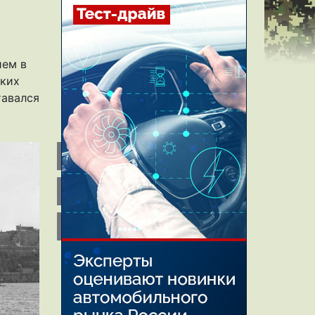
ием в
ских
тавался