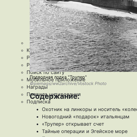
Происшествия
Дайджесты
Стиль жизни
Новости партнеров
Интересное
Контакты
Редакция
Рекламная служба
Поиск по сайту
Подводная лодка "Трупер"
Мобильное приложение
©piemags/ww2archive/Vostock Photo
Награды
Правила цитирования
Содержание:
Подписка
Охотник на линкоры и носитель «коле
Новогодний «подарок» итальянцам
«Трупер» открывает счет
Тайные операции и Эгейское море