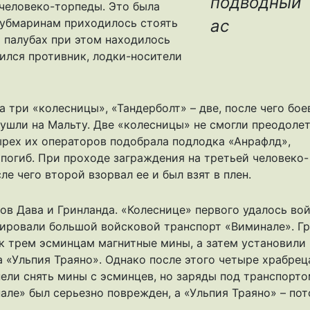
подводный
 человеко-торпеды. Это была
субмаринам приходилось стоять
ас
а палубах при этом находилось
ился противник, лодки-носители
 три «колесницы», «Тандерболт» – две, после чего бое
 ушли на Мальту. Две «колесницы» не смогли преодоле
ырех их операторов подобрала подлодка «Анрафлд»,
погиб. При проходе заграждения на третьей человеко-
ле чего второй взорвал ее и был взят в плен.
ов Дава и Гринланда. «Колеснице» первого удалось вой
инировали большой войсковой транспорт «Виминале». Г
 к трем эсминцам магнитные мины, а затем установили
 «Ульпия Траяно». Однако после этого четыре храбрец
пели снять мины с эсминцев, но заряды под транспорто
але» был серьезно поврежден, а «Ульпия Траяно» – пот