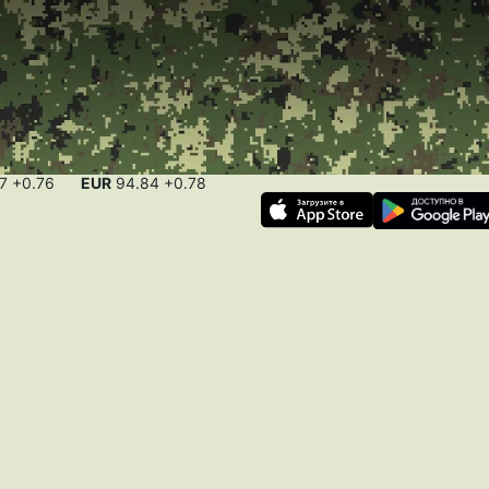
17
+0.76
EUR
94.84
+0.78