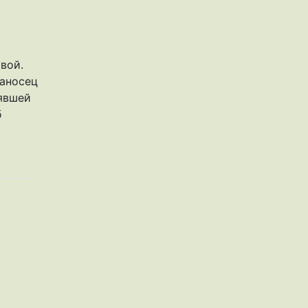
вой.
ианосец
нявшей
б