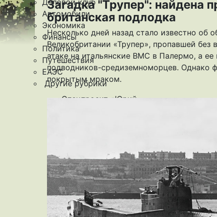
Деловой клуб
Загадка "Трупер": найдена 
Автомобили
британская подлодка
Экономика
Несколько дней назад стало известно об 
Финансы
Великобритании «Трупер», пропавшей без 
Политика
атаке на итальянские ВМС в Палермо, а е
Путешествия
подводников-средиземноморцев. Однако ф
ЕАЭС
покрытым мраком.
Другие рубрики
Спецпроект «Юрий
Мамлеев»
Календарь событий
Зарубежье
Армия
Персона
Наука и Технологии
Культура
Общество
Спорт
Здоровье