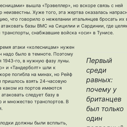
лесницами» вышла «Трэвеллер», но вскоре связь с ней
р неизвестны. Хуже того, эта жертва оказалась напрас
цию, что говорило о нежелании итальянцев бросать их 
 атаковать базы ВМС на Сицилии и Сардинии, где целя
 транспорты, снабжавшие войска «оси» в Тунисе.
время атаки «колесницам» нужен
ин надо было в темноте. Поэтому
Первый
я 1943-го, в нужную фазу луны.
р» и «Тандерболт» шли к
среди
коре погибла на минах, но Рейф
равных:
м пришлось взять 24-часовую
 в каком из портов имеются
почему у
 атаковать следует базу в
британцев
р и множество транспортов. В
был только
я.
один
 лодки должны были всплыть,