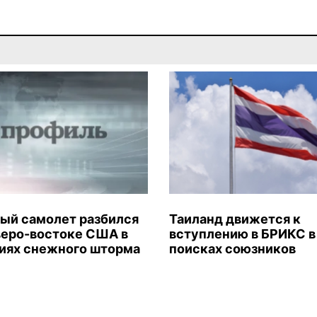
ый самолет разбился
Таиланд движется к
веро-востоке США в
вступлению в БРИКС в
иях снежного шторма
поисках союзников