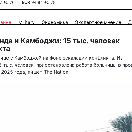
17
+0.76
EUR
94.84
+0.78
раине
Military
Экономика
Экспертное мнение
Д
нда и Камбоджи: 15 тыс. человек
кта
нице с Камбоджей на фоне эскалации конфликта. Из
 тыс. человек, приостановлена работа больницы в пр
 2025 года, пишет The Nation.