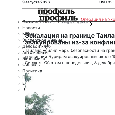
9 августа 2026
USD
82.
Операция на Ук
Статьи
08.12.2025 16:06
Андрей Бурков
Новости
Military
Эскалация на границе Таила
Экспертное мнение
эвакуированы из-за конфли
Деловой клуб
Таиланд усилил меры безопасности на гра
Автомобили
провинции Бурирам эвакуированы около 15
Экономика
Сисакет. Об этом в понедельник, 8 декабря
Финансы
Политика
Путешествия
ЕАЭС
Другие рубрики
Спецпроект «Юрий Мамлеев»
Календарь событий
Зарубежье