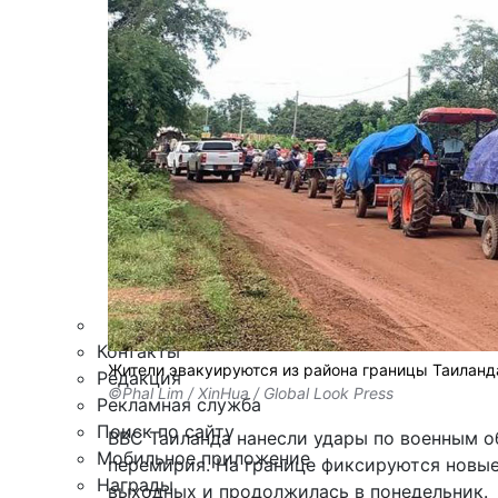
Армия
Персона
Наука и Технологии
Культура
Общество
Спорт
Здоровье
Происшествия
Дайджесты
Стиль жизни
Новости партнеров
Интересное
Контакты
Жители эвакуируются из района границы Таиланд
Редакция
©Phal Lim / XinHua / Global Look Press
Рекламная служба
Поиск по сайту
ВВС Таиланда нанесли удары по военным о
Мобильное приложение
перемирия. На границе фиксируются новые
Награды
выходных и продолжилась в понедельник.