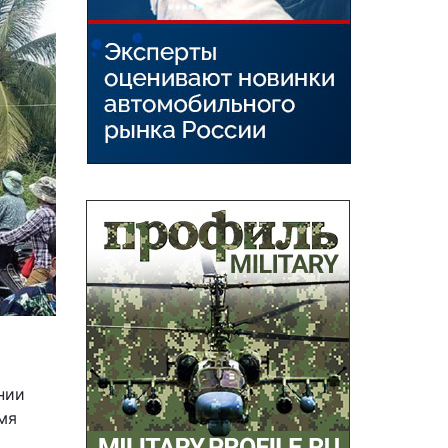
нии
мя