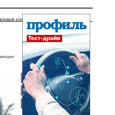
еловой клуб
овинции