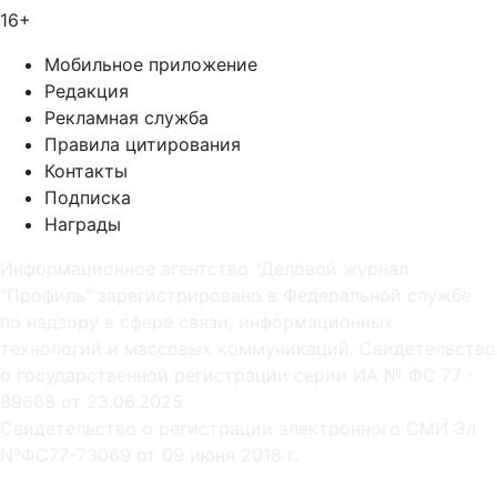
16+
Мобильное приложение
Редакция
Рекламная служба
Правила цитирования
Контакты
Подписка
Награды
Информационное агентство "Деловой журнал
"Профиль" зарегистрировано в Федеральной службе
по надзору в сфере связи, информационных
технологий и массовых коммуникаций. Свидетельство
о государственной регистрации серии ИА № ФС 77 -
89668 от 23.06.2025
Cвидетельство о регистрации электронного СМИ Эл
NºФС77-73069 от 09 июня 2018 г.