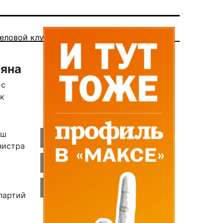
еловой клуб
няна
 с
рк
аш
нистра
партий
я