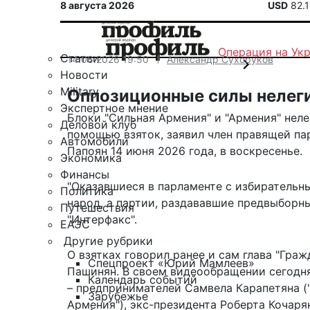
8 августа 2026
USD
82.
Операция на Ук
Статьи
14.06.2026 19:50
Александр Сухоруков
Новости
Military
Оппозиционные силы нелеги
Экспертное мнение
Блоки "Сильная Армения" и "Армения" неле
Деловой клуб
помощью взяток, заявил член правящей па
Автомобили
Папоян 14 июня 2026 года, в воскресенье.
Экономика
Финансы
"Оказавшиеся в парламенте с избирательн
Политика
народ, а партии, раздававшие предвыборны
Путешествия
"Интерфакс".
ЕАЭС
Другие рубрики
О взятках говорил ранее и сам глава "Гра
Спецпроект «Юрий Мамлеев»
Пашинян. В своем видеообращении сегодн
Календарь событий
– предпринимателей Самвела Карапетяна (
Зарубежье
Армения"), экс-президента Роберта Кочарян