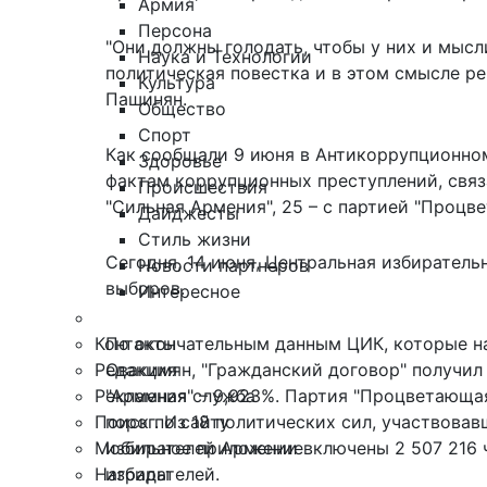
Армия
Персона
"Они должны голодать, чтобы у них и мысл
Наука и Технологии
политическая повестка и в этом смысле ре
Культура
Пашинян.
Общество
Спорт
Как сообщали 9 июня в Антикоррупционном
Здоровье
фактам коррупционных преступлений, связ
Происшествия
"Сильная Армения", 25 – с партией "Процве
Дайджесты
Стиль жизни
Сегодня, 14 июня, Центральная избирател
Новости партнеров
выборов.
Интересное
Контакты
По окончательным данным ЦИК, которые на
Редакция
Овакимян, "Гражданский договор" получил 
Рекламная служба
"Армения" – 9,923%. Партия "Процветающа
Поиск по сайту
порог. Из 18 политических сил, участвовав
Мобильное приложение
избирателей Армении включены 2 507 216 ч
Награды
избирателей.