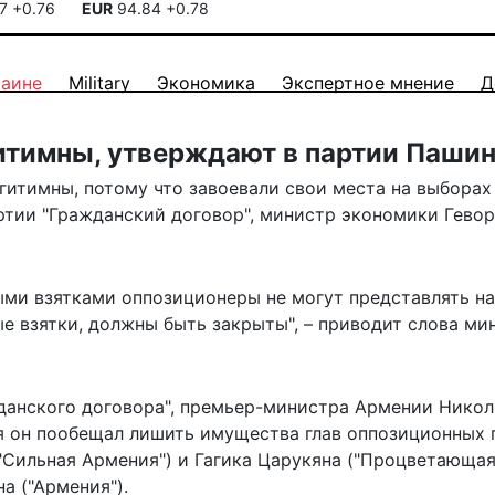
17
+0.76
EUR
94.84
+0.78
раине
Military
Экономика
Экспертное мнение
Д
тимны, утверждают в партии Паши
гитимны, потому что завоевали свои места на выборах
ртии "Гражданский договор", министр экономики Гево
ыми взятками оппозиционеры не могут представлять н
е взятки, должны быть закрыты", –
приводит
слова ми
жданского договора", премьер-министра Армении Никол
я он пообещал лишить имущества глав оппозиционных 
"Сильная Армения") и Гагика Царукяна ("Процветающа
а ("Армения").