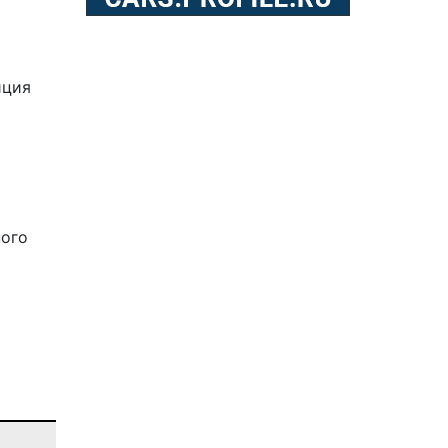
иция
ного