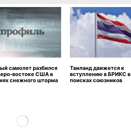
ый самолет разбился
Таиланд движется к
веро-востоке США в
вступлению в БРИКС в
иях снежного шторма
поисках союзников
Load More