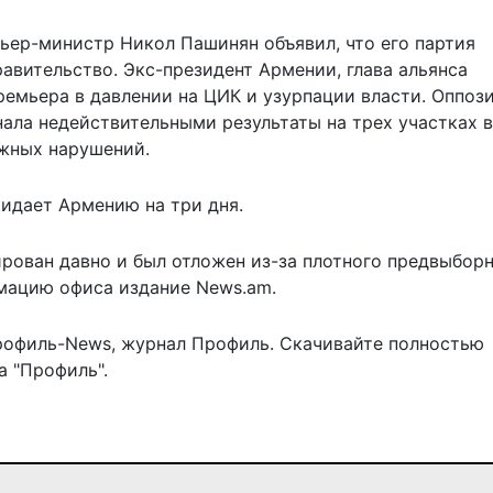
ьер-министр Никол Пашинян объявил, что его партия
авительство. Экс-президент Армении, глава альянса
ремьера в давлении на ЦИК и узурпации власти. Оппоз
нала недействительными результаты на трех участках в
ожных нарушений.
кидает Армению на три дня.
ирован давно и был отложен из-за плотного предвыбор
мацию офиса издание News.am.
рофиль-News
,
журнал Профиль
. Скачивайте полностью
 "Профиль".