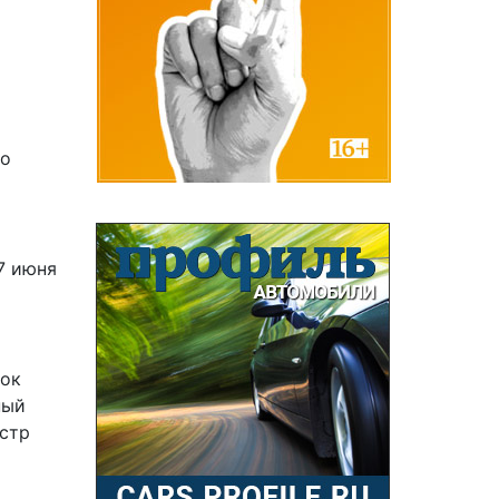
по
7 июня
лок
ный
истр