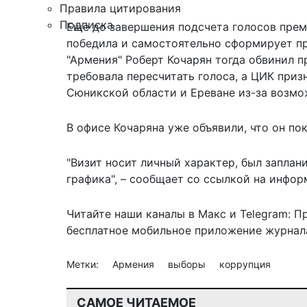
Правила цитирования
Подписка
Еще до завершения подсчета голосов прем
победила и самостоятельно сформирует пр
"Армения" Роберт Кочарян тогда обвинил п
требовала пересчитать голоса, а ЦИК приз
Сюникской области и Ереване из-за возм
В офисе Кочаряна уже объявили, что он по
"Визит носит личный характер, был заплан
графика", –
сообщает
со ссылкой на инфор
Читайте наши каналы в
Макс
и Telegram:
П
бесплатное мобильное
приложение журнала
Метки:
Армения
выборы
коррупция
САМОЕ ЧИТАЕМОЕ