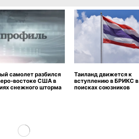
ый самолет разбился
Таиланд движется к
веро-востоке США в
вступлению в БРИКС в
иях снежного шторма
поисках союзников
Load More