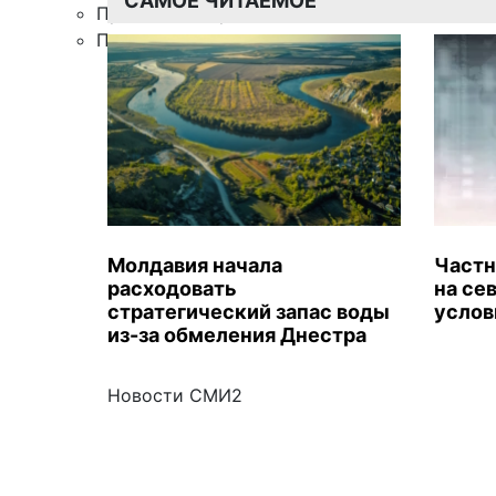
САМОЕ ЧИТАЕМОЕ
Правила цитирования
Подписка
Молдавия начала
Частн
расходовать
на се
стратегический запас воды
услов
из-за обмеления Днестра
Новости СМИ2