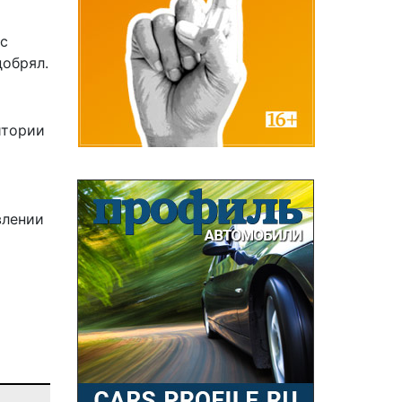
 с
добрял.
итории
влении