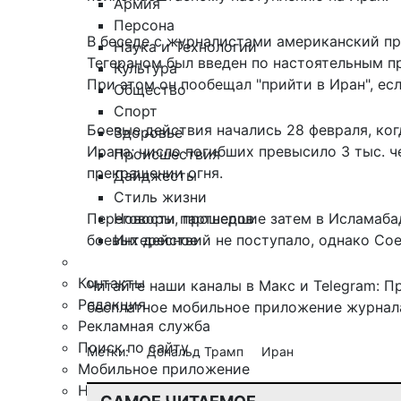
Армия
Персона
В беседе с журналистами американский пр
Наука и Технологии
Тегераном был введен по настоятельным пр
Культура
При этом он пообещал "прийти в Иран", ес
Общество
Спорт
Боевые действия начались 28 февраля, ко
Здоровье
Ирана; число погибших превысило 3 тыс. ч
Происшествия
прекращении огня.
Дайджесты
Стиль жизни
Новости партнеров
Переговоры, прошедшие затем в Исламабад
Интересное
боевых действий не поступало, однако Со
Контакты
Читайте наши каналы в
Макс
и Telegram:
П
Редакция
бесплатное мобильное
приложение журнала
Рекламная служба
Поиск по сайту
Метки:
Дональд Трамп
Иран
Мобильное приложение
Награды