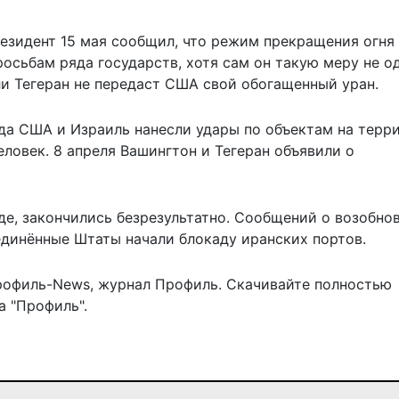
езидент 15 мая сообщил, что режим прекращения огня
осьбам ряда государств, хотя сам он такую меру не о
ли Тегеран не передаст США свой обогащенный уран.
гда США и Израиль нанесли удары по объектам на терр
еловек. 8 апреля Вашингтон и Тегеран объявили о
е, закончились безрезультатно. Сообщений о возобно
единённые Штаты начали блокаду иранских портов.
рофиль-News
,
журнал Профиль
. Скачивайте полностью
 "Профиль".