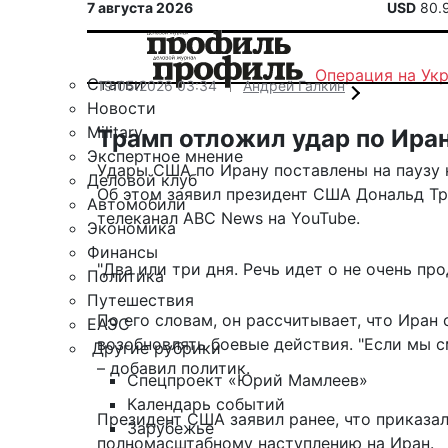
7 августа 2026
USD
80.
Операция на Ук
Статьи
19.05.2026 03:34
Андрей Галкин
Новости
Military
Трамп отложил удар по Иран
Экспертное мнение
Удары США по Ирану поставлены на паузу н
Деловой клуб
Об этом заявил президент США Дональд Тр
Автомобили
телеканал ABC News на YouTube.
Экономика
Финансы
"Два или три дня. Речь идет о не очень пр
Политика
Путешествия
По его словам, он рассчитывает, что Иран
ЕАЭС
возобновлять боевые действия. "Если мы с
Другие рубрики
– добавил политик.
Спецпроект «Юрий Мамлеев»
Календарь событий
Президент США заявил ранее, что
приказа
Зарубежье
полномасштабному наступлению на Иран.