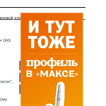
еловой клуб
и ОАЭ.
расно",
ному