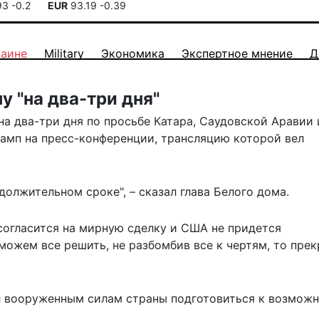
93
-0.2
EUR
93.19
-0.39
раине
Military
Экономика
Экспертное мнение
Д
у "на два-три дня"
а два-три дня по просьбе Катара, Саудовской Аравии 
амп на пресс-конференции, трансляцию которой вел
одолжительном сроке", – сказал глава Белого дома.
 согласится на мирную сделку и США не придется
можем все решить, не разбомбив все к чертям, то прек
л вооруженным силам
страны подготовиться к возмож