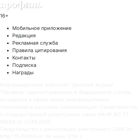
16+
Мобильное приложение
Редакция
Рекламная служба
Правила цитирования
Контакты
Подписка
Награды
Информационное агентство "Деловой журнал
"Профиль" зарегистрировано в Федеральной службе
по надзору в сфере связи, информационных
технологий и массовых коммуникаций. Свидетельство
о государственной регистрации серии ИА № ФС 77 -
89668 от 23.06.2025
Cвидетельство о регистрации электронного СМИ Эл
NºФС77-73069 от 09 июня 2018 г.