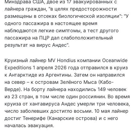
Минздрава США, двое из 17 эвакуированных с
лайнера граждан, "в целях предосторожности
размещены в отсеках биологической изоляции": "У
одного пассажира в настоящее время
наблюдаются легкие симптомы, а тест другого
пассажира на ПЦР дал слабоположительный
результат на вирус Андес".
Круизный лайнер MV Hondius компании Oceanwide
Expeditions 1 апреля 2026 года отправился в круиз
к Антарктиде из Аргентины. Затем он направился
на север – к островам Зелёного Мыса (Кабо-
Верде). На борту лайнера находились 149 человек
из 23 стран, в том числе один россиянин. Во время
круиза от хантавируса Андес умерли три человека,
число заболевших достигло восьми. 10 мая лайнер
достиг Тенерифе (Канарские острова) и с него
началась эвакуация
.