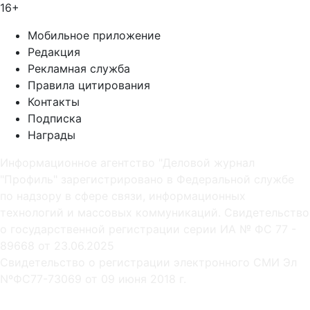
16+
Мобильное приложение
Редакция
Рекламная служба
Правила цитирования
Контакты
Подписка
Награды
Информационное агентство "Деловой журнал
"Профиль" зарегистрировано в Федеральной службе
по надзору в сфере связи, информационных
технологий и массовых коммуникаций. Свидетельство
о государственной регистрации серии ИА № ФС 77 -
89668 от 23.06.2025
Cвидетельство о регистрации электронного СМИ Эл
NºФС77-73069 от 09 июня 2018 г.