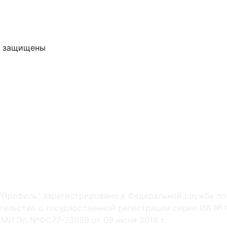
ва защищены
"Профиль" зарегистрировано в Федеральной службе по
ельство о государственной регистрации серии ИА № Ф
МИ Эл NºФС77-73069 от 09 июня 2018 г.