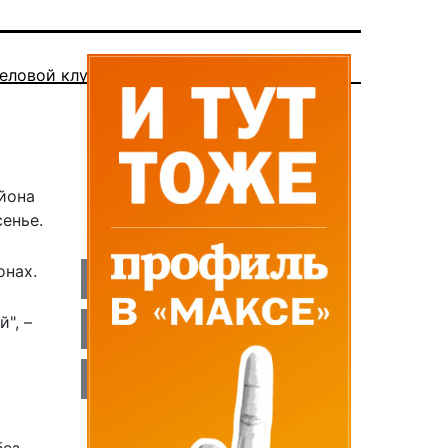
еловой клуб
йона
енье.
онах.
", –