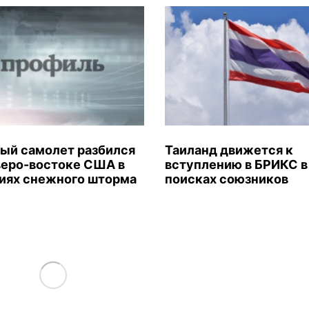
ый самолет разбился
Таиланд движется к
веро-востоке США в
вступлению в БРИКС в
иях снежного шторма
поисках союзников
Load More