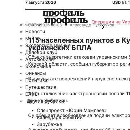
7 августа 2026
USD
81.
Операция на Ук
Статьи
04.01.2026 16:06
Александр Сухоруков
Новости
Military
115 населенных пунктов в К
Экспертное мнение
украинских БПЛА
Деловой клуб
Объект энергетики атакован украинскими 
Автомобили
Курской области,
сообщил
губернатор реги
Экономика
Финансы
В результате повреждений нарушено элект
Политика
Путешествия
"Под отключение электроэнергии попали 11
ЕАЭС
пишет Хинштейн.
Другие рубрики
Спецпроект «Юрий Мамлеев»
Он обещает возобновление подачи электро
Календарь событий
Зарубежье