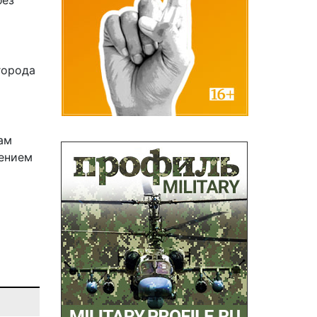
без
города
там
нением