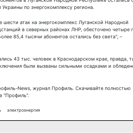
 абонентов в Луганской Народной Республике
остались 
 Украины по энергокомплексу региона.
ее шести атак на энергокомплекс Луганской Народной
дстанций в северных районах ЛНР, обесточено четыре 
олее 85,4 тысячи абонентов остались без света", –
зались 43 тыс. человек в Краснодарском крае, правда, 
тключения были вызваны сильными осадками и обледе
рофиль-News
,
журнал Профиль
. Скачивайте полностью
 "Профиль".
ь
электроэнергия