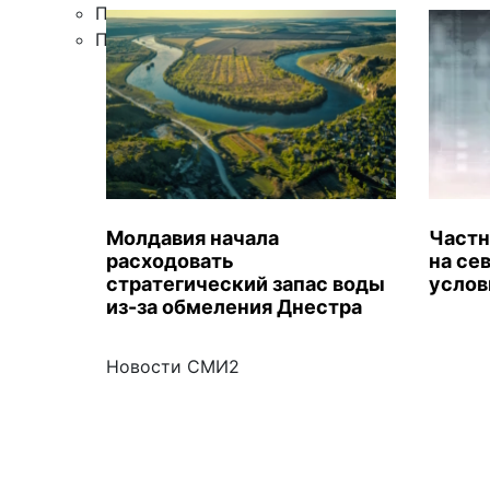
Правила цитирования
Подписка
Молдавия начала
Частн
расходовать
на се
стратегический запас воды
услов
из-за обмеления Днестра
Новости СМИ2