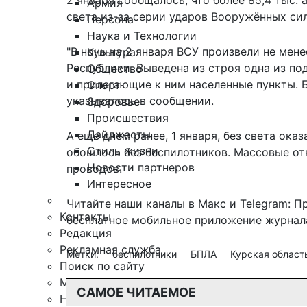
2 января сообщалось, что более 85,4 тыс.
Армия
света
из-за серии ударов Вооружённых сил
Персона
Наука и Технологии
"В ночь на 2 января ВСУ произвели не мен
Культура
Республики. Выведена из строя одна из по
Общество
и прилегающие к ним населенные пункты. Б
Спорт
указывалось в сообщении.
Здоровье
Происшествия
Дайджесты
А еще днем ранее, 1 января, без света ока
Стиль жизни
обошлось без беспилотников. Массовые о
Новости партнеров
проводов.
Интересное
Читайте наши каналы в
Макс
и Telegram:
П
Контакты
бесплатное мобильное
приложение журнала
Редакция
Рекламная служба
Метки:
беспилотники
БПЛА
Курская област
Поиск по сайту
Мобильное приложение
САМОЕ ЧИТАЕМОЕ
Награды