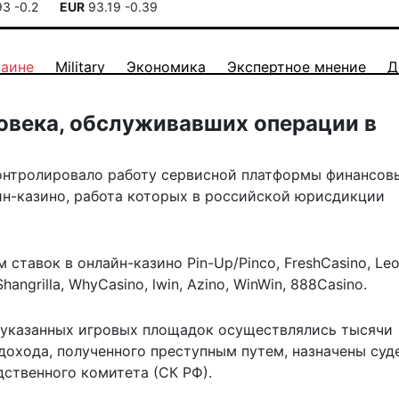
93
-0.2
EUR
93.19
-0.39
раине
Military
Экономика
Экспертное мнение
Д
овека, обслуживавших операции в
онтролировало работу сервисной платформы финансов
н-казино, работа которых в российской юрисдикции
тавок в онлайн-казино Pin-Up/Pinco, FreshCasino, Leo
Shangrilla, WhyCasino, lwin, Azino, WinWin, 888Casino.
 указанных игровых площадок осуществлялись тысячи
дохода, полученного преступным путем, назначены суд
дственного комитета (СК РФ).