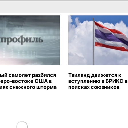
ый самолет разбился
Таиланд движется к
веро-востоке США в
вступлению в БРИКС в
иях снежного шторма
поисках союзников
Load More