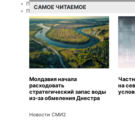
Правила цитирования
САМОЕ ЧИТАЕМОЕ
Подписка
Молдавия начала
Частн
расходовать
на се
стратегический запас воды
услов
из-за обмеления Днестра
Новости СМИ2