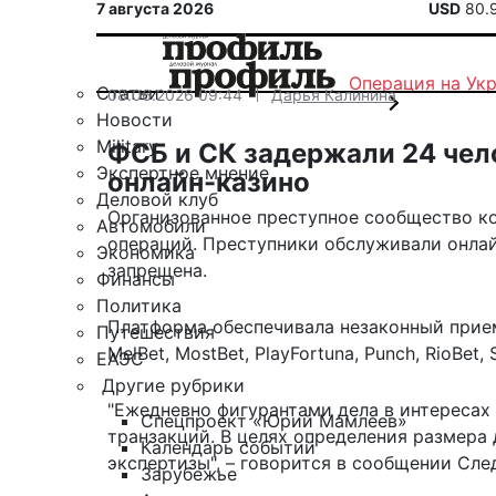
7 августа 2026
USD
80.
Операция на Ук
Статьи
08.06.2026 09:44
Дарья Калинина
Новости
Military
ФСБ и СК задержали 24 чел
Экспертное мнение
онлайн-казино
Деловой клуб
Организованное преступное сообщество к
Автомобили
операций. Преступники обслуживали онлай
Экономика
запрещена.
Финансы
Политика
Платформа обеспечивала незаконный прием с
Путешествия
MelBet, MostBet, PlayFortuna, Punch, RioBet, 
ЕАЭС
Другие рубрики
"Ежедневно фигурантами дела в интересах
Спецпроект «Юрий Мамлеев»
транзакций. В целях определения размера 
Календарь событий
экспертизы", – говорится в сообщении Сле
Зарубежье