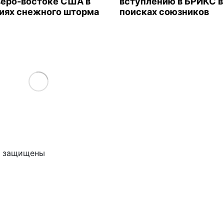
веро-востоке США в
вступлению в БРИКС в
иях снежного шторма
поисках союзников
Load More
ва защищены