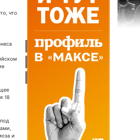
то, что
знеса
ийском
ие
ящее
я 18
под
ами,
моза и