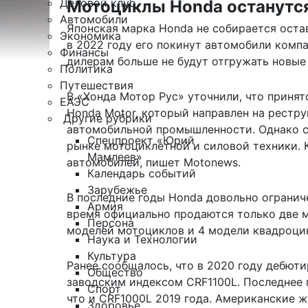
Деловой клуб
Мотоциклы Honda останутся
Автомобили
Японская марка Honda не собирается остав
Экономика
в 2022 году его покинут автомобили комп
Финансы
дилерам больше не будут отгружать новые
Политика
Путешествия
В «Хонда Мотор Рус» уточнили, что приня
ЕАЭС
Honda Motor, который направлен на рестр
Другие рубрики
автомобильной промышленности. Однако с
Спецпроект «Юрий
рынке мотоциклетной и силовой техники.
Мамлеев»
автомобилей, пишет
Motonews
.
Календарь событий
Зарубежье
В последние годы Honda довольно огранич
Армия
время официально продаются только две мо
Персона
моделей мотоциклов и 4 модели квадроци
Наука и Технологии
Культура
Ранее сообщалось, что в 2020 году
дебюти
Общество
заводским индексом CRF1100L. Последнее 
Спорт
что и CRF1000L 2019 года. Американские 
Здоровье