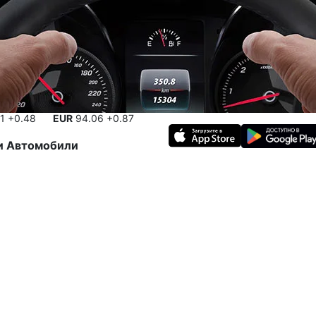
41
+0.48
EUR
94.06
+0.87
и
Автомобили