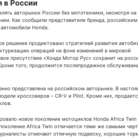
 в России
лять авторынок России без мототехники, несмотря на 
ании. Как сообщили представители бренда, российским
 автомобили Honda.
тое решение продиктовано стратегией развития автоби
уктуризацию операций на фоне изменений в мировой
вое присутствие «Хонда Мотор Рус» сохранит на росс
 Кроме того, продолжится послепродажное обслуживан
енно представлена на российском авторынке. В насто
дели кроссоверов – CR-V и Pilot. Кроме них, продаетс
клов.
ровало новое поколение мотоциклов Honda Africa Twin
поколение Africa Twin отличается теми же самыми черт
журналисты отмечают отличную подвеску, хорошие тор