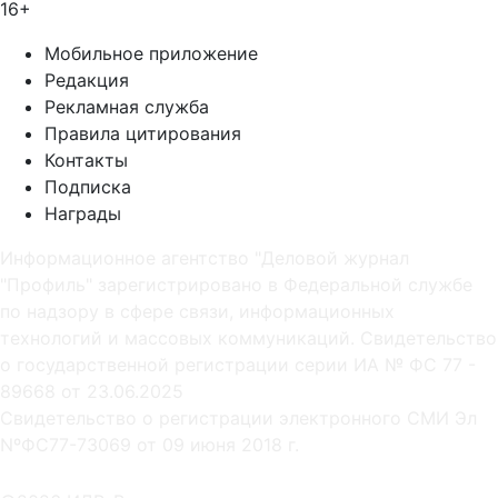
16+
Мобильное приложение
Редакция
Рекламная служба
Правила цитирования
Контакты
Подписка
Награды
Информационное агентство "Деловой журнал
"Профиль" зарегистрировано в Федеральной службе
по надзору в сфере связи, информационных
технологий и массовых коммуникаций. Свидетельство
о государственной регистрации серии ИА № ФС 77 -
89668 от 23.06.2025
Cвидетельство о регистрации электронного СМИ Эл
NºФС77-73069 от 09 июня 2018 г.