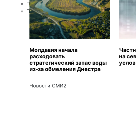
Правила цитирования
Подписка
Молдавия начала
Частн
расходовать
на се
стратегический запас воды
услов
из-за обмеления Днестра
Новости СМИ2