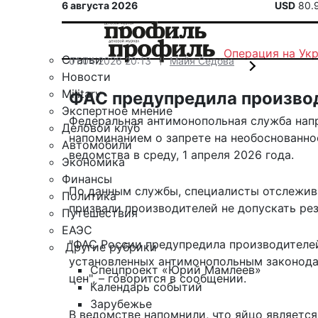
6 августа 2026
USD
80.
Операция на Ук
Статьи
01.04.2026 20:13
Майя Седова
Новости
Military
ФАС предупредила производ
Экспертное мнение
Федеральная антимонопольная служба нап
Деловой клуб
напоминанием о запрете на необоснованно
Автомобили
ведомства в среду, 1 апреля 2026 года.
Экономика
Финансы
По данным службы, специалисты
отслежив
Политика
призвали производителей не допускать рез
Путешествия
ЕАЭС
"ФАС России предупредила производителей
Другие рубрики
установленных антимонопольным законода
Спецпроект «Юрий Мамлеев»
цен", – говорится в сообщении.
Календарь событий
Зарубежье
В ведомстве напомнили, что яйцо являетс