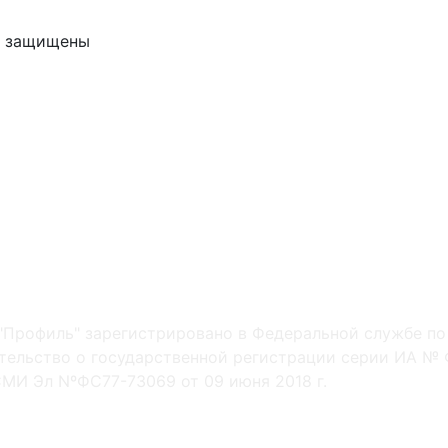
ва защищены
"Профиль" зарегистрировано в Федеральной службе по
ельство о государственной регистрации серии ИА № Ф
МИ Эл NºФС77-73069 от 09 июня 2018 г.