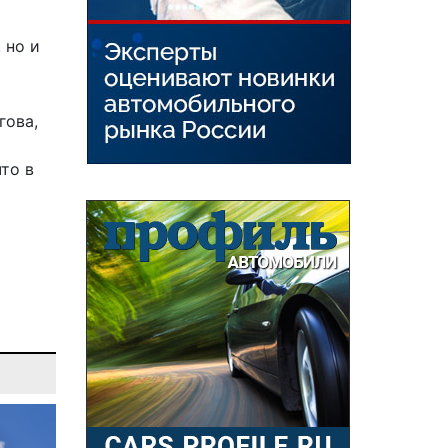
 но и
гова,
что в