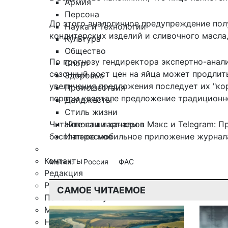
Армия
Персона
До этого аналогичное предупреждение полу
Наука и Технологии
кондитерских изделий и сливочного масла
Культура
Общество
По прогнозу гендиректора экспертно-анали
Спорт
сезонный рост цен на яйца может продлить
Здоровье
увеличения предложения последует их "ко
Происшествия
первом квартале предложение традиционн
Дайджесты
Стиль жизни
Новости партнеров
Читайте наши каналы в
Макс
и Telegram:
П
Интересное
бесплатное мобильное
приложение журнала
Контакты
Метки:
Россия
ФАС
Редакция
Рекламная служба
САМОЕ ЧИТАЕМОЕ
Поиск по сайту
Мобильное приложение
Награды