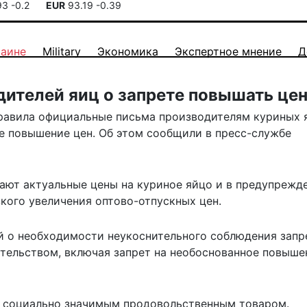
93
-0.2
EUR
93.19
-0.39
раине
Military
Экономика
Экспертное мнение
Д
ителей яиц о запрете повышать це
равила официальные письма производителям куриных 
е повышение цен. Об этом сообщили в пресс-службе
ают
актуальные цены на куриное яйцо и в предупрежд
кого увеличения оптово-отпускных цен.
 о необходимости неукоснительного соблюдения запр
тельством, включая запрет на необоснованное повыше
я социально значимым продовольственным товаром.