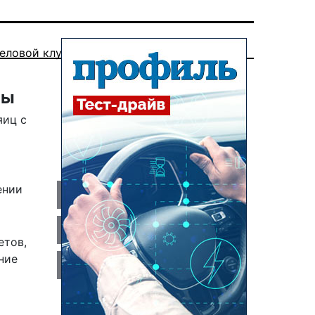
еловой клуб
ны
яиц с
ении
етов,
ние