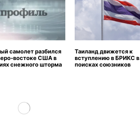
ый самолет разбился
Таиланд движется к
веро-востоке США в
вступлению в БРИКС в
иях снежного шторма
поисках союзников
Load More