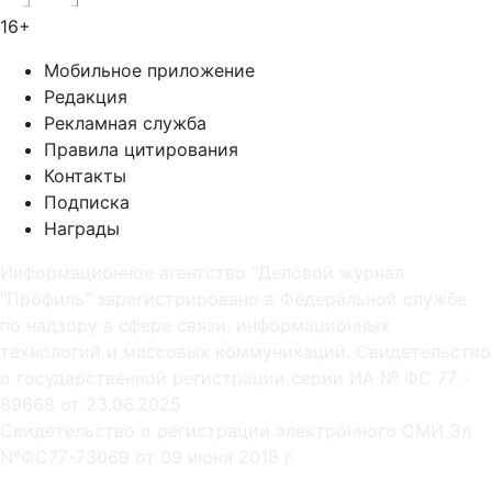
16+
Мобильное приложение
Редакция
Рекламная служба
Правила цитирования
Контакты
Подписка
Награды
Информационное агентство "Деловой журнал
"Профиль" зарегистрировано в Федеральной службе
по надзору в сфере связи, информационных
технологий и массовых коммуникаций. Свидетельство
о государственной регистрации серии ИА № ФС 77 -
89668 от 23.06.2025
Cвидетельство о регистрации электронного СМИ Эл
NºФС77-73069 от 09 июня 2018 г.