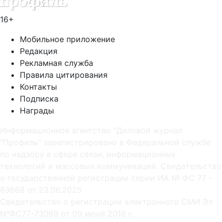
16+
Мобильное приложение
Редакция
Рекламная служба
Правила цитирования
Контакты
Подписка
Награды
Информационное агентство "Деловой журнал
"Профиль" зарегистрировано в Федеральной службе
по надзору в сфере связи, информационных
технологий и массовых коммуникаций. Свидетельство
о государственной регистрации серии ИА № ФС 77 -
89668 от 23.06.2025
Cвидетельство о регистрации электронного СМИ Эл
NºФС77-73069 от 09 июня 2018 г.