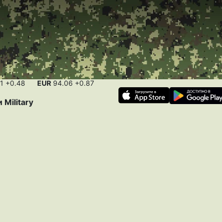
41
+0.48
EUR
94.06
+0.87
и
Military