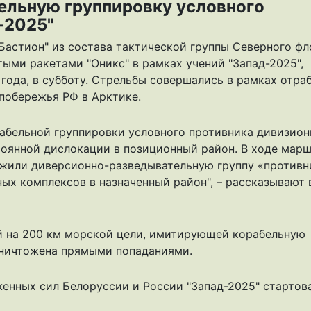
ельную группировку условного
-2025"
Бастион" из состава тактической группы Северного фл
ыми ракетами "Оникс" в рамках учений "Запад-2025",
года, в субботу. Стрельбы совершались в рамках отра
побережья РФ в Арктике.
абельной группировки условного противника дивизио
оянной дислокации в позиционный район. В ходе мар
ожили диверсионно-разведывательную группу «противн
ых комплексов в назначенный район", – рассказывают 
й на 200 км морской цели, имитирующей корабельную
уничтожена прямыми попаданиями.
женных сил
Белоруссии и России "Запад-2025"
стартова