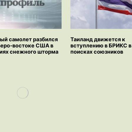
ый самолет разбился
Таиланд движется к
веро-востоке США в
вступлению в БРИКС в
иях снежного шторма
поисках союзников
Load More