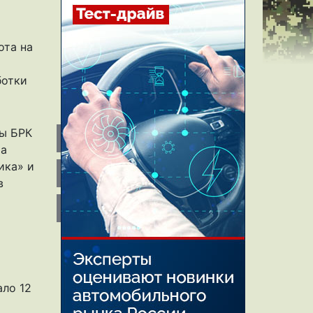
ота на
ботки
ны БРК
ша
ика» и
в
ло 12