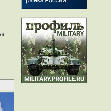
и
е в