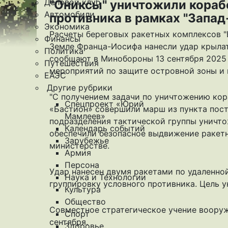
Деловой клуб
"Ониксы" уничтожили кораб
Автомобили
противника в рамках "Запад
Экономика
Расчеты береговых ракетных комплексов "
Финансы
Земле Франца-Иосифа нанесли удар крылат
Политика
сообщают
в Минобороны 13 сентября 2025 
Путешествия
мероприятий по защите островной зоны и 
ЕАЭС
Другие рубрики
"С получением задачи по уничтожению кор
Спецпроект «Юрий
«Бастион» совершили марш из пункта пост
Мамлеев»
подразделения тактической группы уничт
Календарь событий
обеспечили безопасное выдвижение ракетн
Зарубежье
министерстве.
Армия
Персона
Удар нанесен двумя ракетами по удаленно
Наука и Технологии
группировку условного противника. Цель 
Культура
Общество
Совместное стратегическое учение воору
Спорт
сентября.
Здоровье