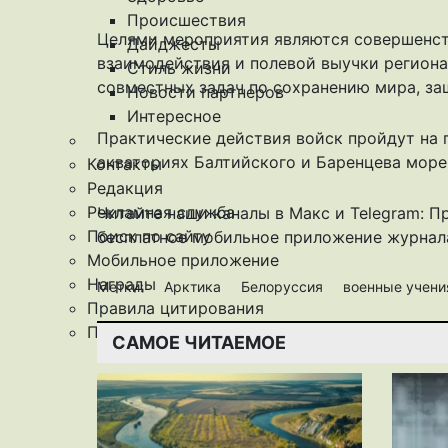
Происшествия
Целями мероприятия являются совершенст
Дайджесты
взаимодействия и полевой выучки региона
Стиль жизни
совместных задач по сохранению мира, за
Новости партнеров
Интересное
Практические действия войск пройдут на 
акваториях Балтийского и Баренцева море
Контакты
Редакция
Рекламная служба
Читайте наши каналы в
Макс
и Telegram:
П
Поиск по сайту
бесплатное мобильное
приложение журнала
Мобильное приложение
Награды
Метки:
Арктика
Белоруссия
военные учен
Правила цитирования
Подписка
САМОЕ ЧИТАЕМОЕ