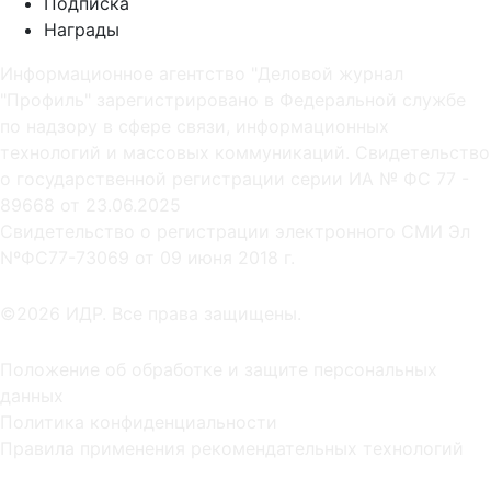
Подписка
Награды
Информационное агентство "Деловой журнал
"Профиль" зарегистрировано в Федеральной службе
по надзору в сфере связи, информационных
технологий и массовых коммуникаций. Свидетельство
о государственной регистрации серии ИА № ФС 77 -
89668 от 23.06.2025
Cвидетельство о регистрации электронного СМИ Эл
NºФС77-73069 от 09 июня 2018 г.
©2026 ИДР. Все права защищены.
Положение об обработке и защите персональных
данных
Политика конфиденциальности
Правила применения рекомендательных технологий