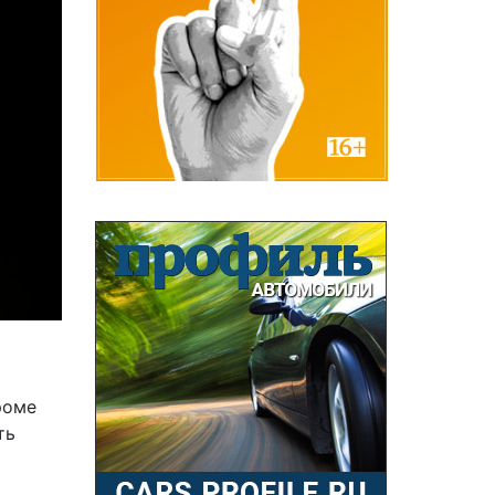
роме
ть