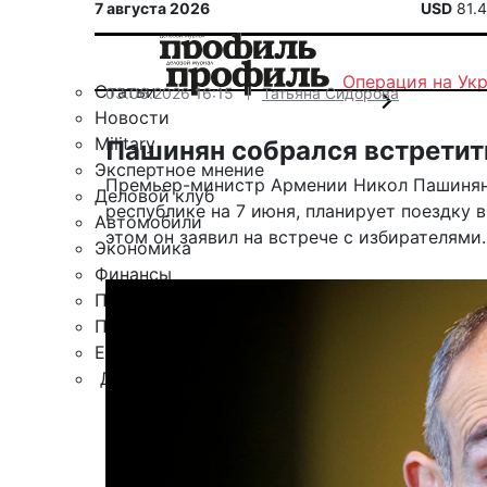
7 августа 2026
USD
81.
Операция на Ук
Статьи
03.06.2026 16:15
Татьяна Сидорова
Новости
Military
Пашинян собрался встретит
Экспертное мнение
Премьер-министр Армении Никол Пашинян 
Деловой клуб
республике на 7 июня, планирует поездку
Автомобили
этом он заявил на встрече с избирателями.
Экономика
Финансы
Политика
Путешествия
ЕАЭС
Другие рубрики
Спецпроект «Юрий Мамлеев»
Календарь событий
Зарубежье