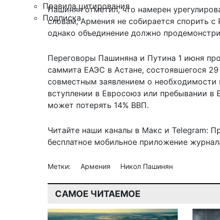
Правила цитирования
Пашинян отметил, что намерен урегулирова
Подписка
словам, Армения не собирается спорить с
однако объединение должно продемонстри
Переговоры Пашиняна и Путина 1 июня
пр
саммита ЕАЭС в Астане, состоявшегося 29
совместным заявлением о необходимости 
вступлении в Евросоюз или пребывании в Е
может потерять 14% ВВП.
Читайте наши каналы в
Макс
и Telegram:
П
бесплатное мобильное
приложение журнала
Метки:
Армения
Никол Пашинян
САМОЕ ЧИТАЕМОЕ