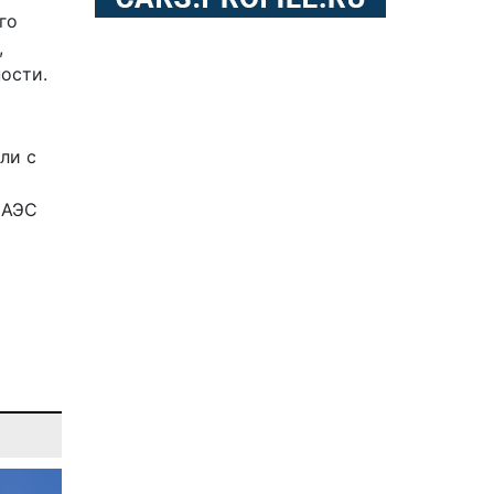
го
,
ости.
и
ли с
ЕАЭС