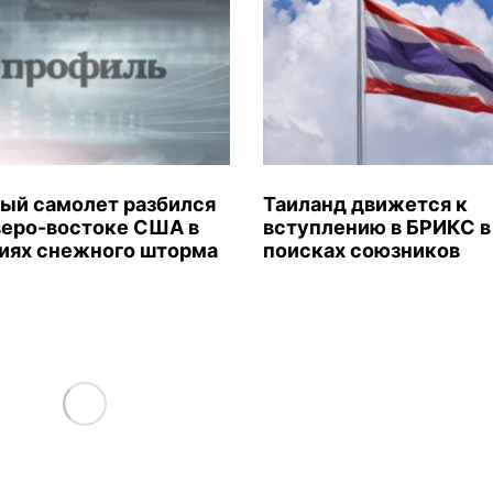
ый самолет разбился
Таиланд движется к
веро-востоке США в
вступлению в БРИКС в
иях снежного шторма
поисках союзников
Load More