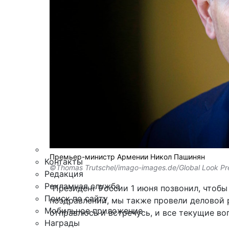
Армия
Персона
Наука и Технологии
Культура
Общество
Спорт
Здоровье
Происшествия
Дайджесты
Стиль жизни
Новости партнеров
Интересное
Премьер-министр Армении Никол Пашинян
Контакты
©Thomas Trutschel/imago-images.de/Global Look Pr
Редакция
Рекламная служба
"Президент России 1 июня позвонил, чтобы
Поиск по сайту
поздравлений, мы также провели деловой р
Мобильное приложение
отправлюсь и встречусь, и все текущие во
Награды