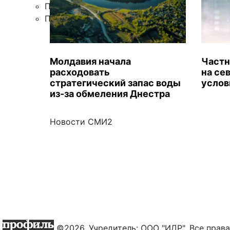
Правила цитирования
Подписка
Молдавия начала
Частн
расходовать
на се
стратегический запас воды
услов
из-за обмеления Днестра
Новости СМИ2
©2026. Учредитель: ООО "ИДР". Все пра