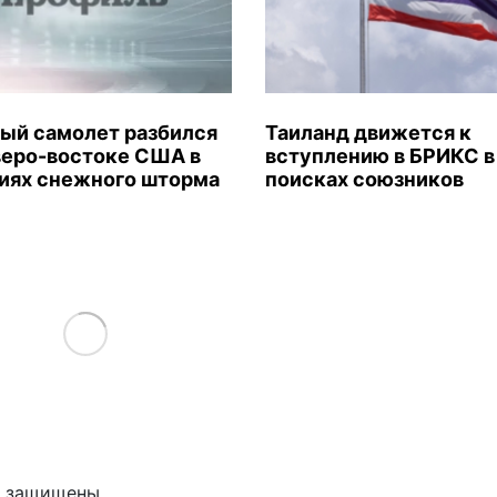
ый самолет разбился
Таиланд движется к
веро-востоке США в
вступлению в БРИКС в
иях снежного шторма
поисках союзников
Load More
ва защищены