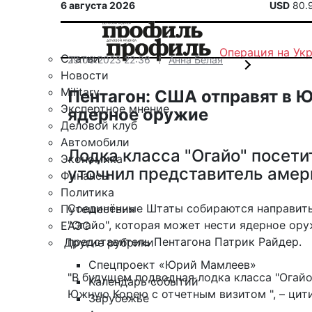
6 августа 2026
USD
80.
Операция на Ук
Статьи
29.06.2023 22:36
Анна Белая
Новости
Military
Пентагон: США отправят в 
Экспертное мнение
ядерное оружие
Деловой клуб
Автомобили
Лодка класса "Огайо" посет
Экономика
уточнил представитель амер
Финансы
Политика
Соединённые Штаты собираются направить
Путешествия
"Огайо", которая может нести ядерное ору
ЕАЭС
представитель Пентагона Патрик Райдер.
Другие рубрики
Спецпроект «Юрий Мамлеев»
"В будущем подводная лодка класса "Огайо
Календарь событий
Южную Корею с отчетным визитом ", –
цит
Зарубежье