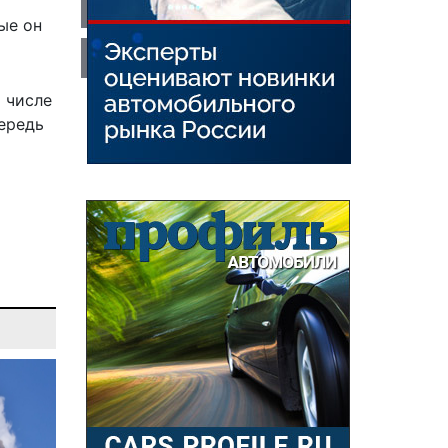
ые он
 числе
чередь