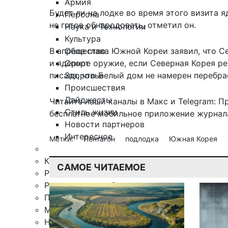
Армия
Будет ли на лодке во время этого визита 
Персона
не готов обнародовать, отметил он.
Наука и Технологии
Культура
Общество
В апреле глава Южной Кореи заявил, что С
Спорт
и ядерное оружие, если Северная Корея реши
Здоровье
писала
, что Белый дом не намерен перебр
Происшествия
Дайджесты
Читайте наши каналы в
Макс
и Telegram:
П
Стиль жизни
бесплатное мобильное
приложение журнала
Новости партнеров
Интересное
Метки:
Пентагон
подлодка
Южная Корея
Контакты
САМОЕ ЧИТАЕМОЕ
Редакция
Рекламная служба
Поиск по сайту
Мобильное приложение
Награды