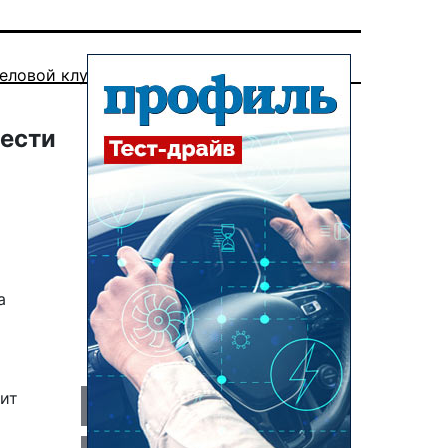
еловой клуб
нести
а
тит