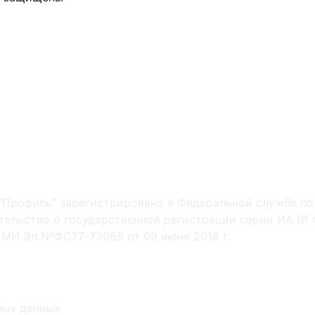
"Профиль" зарегистрировано в Федеральной службе по
ельство о государственной регистрации серии ИА № Ф
МИ Эл NºФС77-73069 от 09 июня 2018 г.
ных данных