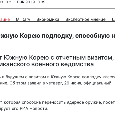
93
-0.2
EUR
93.19
-0.39
раине
Military
Экономика
Экспертное мнение
Д
Южную Корею подлодку, способную 
ит Южную Корею с отчетным визитом,
иканского военного ведомства
 в будущем с визитом в Южную Корею подлодку класс
жие. Об этом заявил в четверг, 29 июня, официальный
", которая способна переносить ядерное оружие, посе
ирует
его РИА Новости.