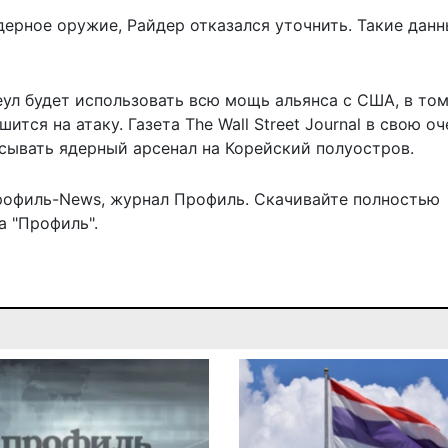
ядерное оружие, Райдер отказался уточнить. Такие данн
еул
будет использовать
всю мощь альянса с США, в том
тся на атаку. Газета The Wall Street Journal в свою о
асывать ядерный арсенал на Корейский полуостров.
рофиль-News
,
журнал Профиль
. Скачивайте полностью
 "Профиль".