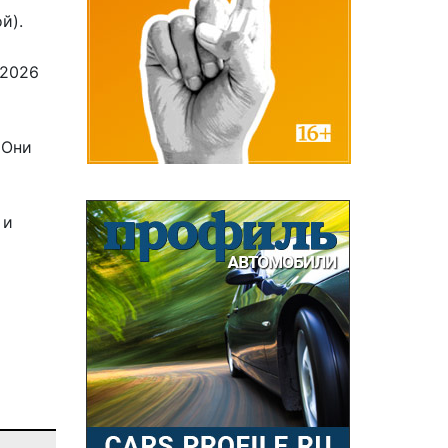
й).
 2026
 Они
 и