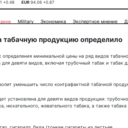
41
+0.48
EUR
94.06
+0.87
раине
Military
Экономика
Экспертное мнение
Д
а табачную продукцию определило
к определения минимальной цены на ряд видов табачн
а для девяти видов, включая трубочный табак и табак д
волит уменьшить число контрафактной табачной проду
дет установлена для девяти видов продукции: трубочн
а, нюхательного, жевательного табака, а также табака
ар, сигарилл, биди (тонкие сигареты из листьев