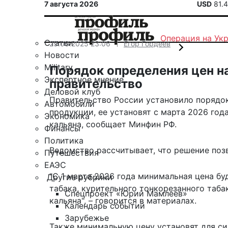
7 августа 2026
USD
81.
Операция на Ук
Статьи
29.08.2025 23:06
Егор Гордеев
Новости
Military
Порядок определения цен н
Экспертное мнение
правительство
Деловой клуб
Правительство России установило порядо
Автомобили
продукции, ее установят с марта 2026 год
Экономика
кальяна,
сообщает
Минфин РФ.
Финансы
Политика
Ведомство рассчитывает, что решение поз
Путешествия
ЕАЭС
"С 1 марта 2026 года минимальная цена бу
Другие рубрики
табака, курительного тонкорезанного табак
Спецпроект «Юрий Мамлеев»
кальяна", – говорится в материалах.
Календарь событий
Зарубежье
Также минимальную цену установят для сиг