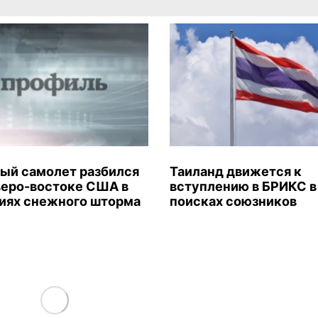
ый самолет разбился
Таиланд движется к
веро-востоке США в
вступлению в БРИКС в
иях снежного шторма
поисках союзников
Load More