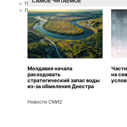
САМОЕ ЧИТАЕМОЕ
Правила цитирования
Подписка
Молдавия начала
Частн
расходовать
на се
стратегический запас воды
услов
из-за обмеления Днестра
Новости СМИ2