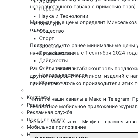
Армия
необработанного табака с примесью трав) 
Персона
Наука и Технологии
Минимальные цены определит Минсельхоз Р
Культура
года.
Общество
Спорт
Поясняется, что ранее минимальные цены
Здоровье
начали действовать с 1 сентября 2024 года
Происшествия
Дайджесты
Стиль жизни
Ранее Росалкогольтабакконтроль
предложи
Новости партнеров
других товаров с никотином: изделий с на
Интересное
приобретают только производители этих т
Контакты
Читайте наши каналы в
Макс
и Telegram:
П
Редакция
бесплатное мобильное
приложение журнала
Рекламная служба
Поиск по сайту
Метки:
Минсельхоз
Минфин
правительство
Мобильное приложение
Награды