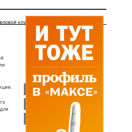
еловой клуб
ой
ля
кции.
ого
 для