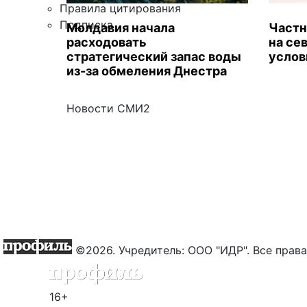
Правила цитирования
Подписка
Молдавия начала
Частн
расходовать
на се
стратегический запас воды
услов
из-за обмеления Днестра
Новости СМИ2
©2026. Учредитель: ООО "ИДР". Все пра
16+