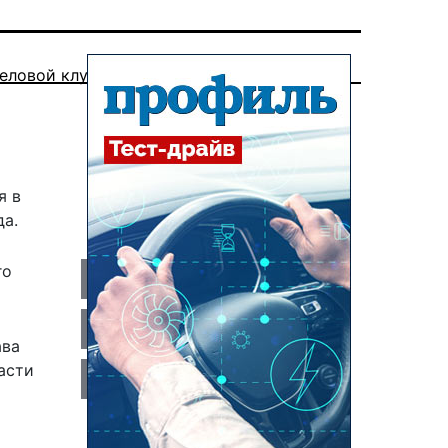
еловой клуб
я в
да.
го
ава
асти