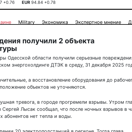
17
+0.76
EUR
94.84
+0.78
раине
Military
Экономика
Экспертное мнение
Д
дения получили 2 объекта
ктуры
уры Одесской области получили серьезные повреждени
ском энергохолдинге ДТЭК в среду, 31 декабря 2025 го
ачительные, а восстановление оборудования до рабоче
оположение объектов не уточняются.
душная тревога, в городе прогремели взрывы. Утром гл
Сергей Лысак сообщал, что после ночных взрывов в ч
х абонентов нет тепла и воды.
дении 20 электроподстанций в регионе. Тогда глава