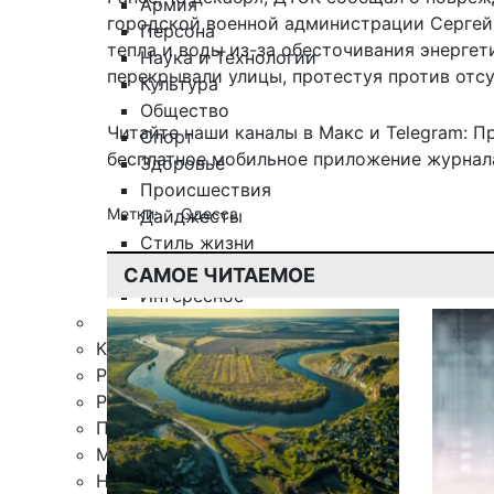
Армия
городской военной администрации Сергей 
Персона
тепла и воды из-за обесточивания энергет
Наука и Технологии
перекрывали улицы, протестуя против отс
Культура
Общество
Читайте наши каналы в
Макс
и Telegram:
П
Спорт
бесплатное мобильное
приложение журнала
Здоровье
Происшествия
Метки:
Одесса
Дайджесты
Стиль жизни
Новости партнеров
САМОЕ ЧИТАЕМОЕ
Интересное
Контакты
Редакция
Рекламная служба
Поиск по сайту
Мобильное приложение
Награды