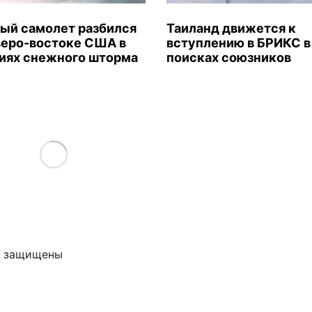
ый самолет разбился
Таиланд движется к
веро-востоке США в
вступлению в БРИКС в
иях снежного шторма
поисках союзников
Load More
ва защищены