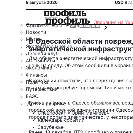
8 августа 2026
USD
82.
Операция на Ук
Статьи
31.12.2025 13:03
Богдан Герцен
Новости
Military
В Одесской области повреж
Экспертное мнение
энергетической инфрастру
Деловой клуб
Два объекта энергетической инфраструкт
Автомобили
ночь на среду. Об этом сообщили в украин
Экономика
Финансы
В компании отметили, что повреждения зн
Политика
состояния потребует времени. Тип и мест
Путешествия
ЕАЭС
В ночь на среду в Одессе объявлялась воз
Другие рубрики
городской военной администрации Одессы 
Спецпроект «Юрий Мамлеев»
города пропало электричество, у некоторы
Календарь событий
Зарубежье
Ранее, 13 декабря, ДТЭК сообщал о повреж