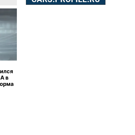
бился
А в
торма