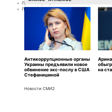
Правила цитирования
Подписка
Антикоррупционные органы
Арина
Украины предъявили новое
обыгр
обвинение экс-послу в США
на ст
Стефанишиной
Новости СМИ2