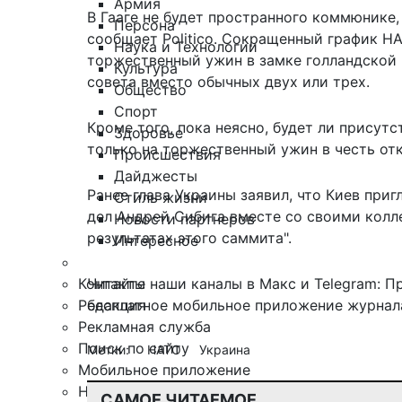
Армия
В Гааге не будет пространного коммюнике,
Персона
сообщает Politico. Сокращенный график Н
Наука и Технологии
торжественный ужин в замке голландской 
Культура
совета вместо обычных двух или трех.
Общество
Спорт
Кроме того, пока неясно, будет ли присут
Здоровье
только на торжественный ужин в честь от
Происшествия
Дайджесты
Ранее глава Украины заявил, что
Киев приг
Стиль жизни
дел Андрей Сибига вместе со своими колл
Новости партнеров
результатах этого саммита".
Интересное
Контакты
Читайте наши каналы в
Макс
и Telegram:
П
Редакция
бесплатное мобильное
приложение журнала
Рекламная служба
Поиск по сайту
Метки:
НАТО
Украина
Мобильное приложение
Награды
САМОЕ ЧИТАЕМОЕ