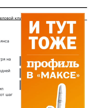
еловой клуб
ьянса
тря на
одней
мп
от шаг