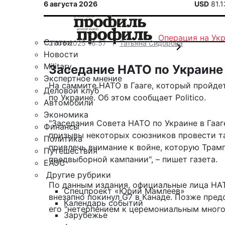
6 августа 2026
USD
81.
Операция на Ук
Статьи
21.06.2025 16:57
Татьяна Сидорова
Новости
Military
Заседание НАТО по Украине 
Экспертное мнение
На саммите НАТО в Гааге, который пройдет
Деловой клуб
по Украине. Об этом
сообщает
Politico.
Автомобили
Экономика
"Заседания Совета НАТО по Украине в Гааг
Финансы
призывы некоторых союзников провести та
Политика
привлечь внимание к войне, которую Трамп
Путешествия
предвыборной кампании", – пишет газета.
ЕАЭС
Другие рубрики
По данным издания, официальные лица НАТ
Спецпроект «Юрий Мамлеев»
внезапно покинул G7 в Канаде. Позже пре
Календарь событий
его "нетерпением к церемониальным много
Зарубежье