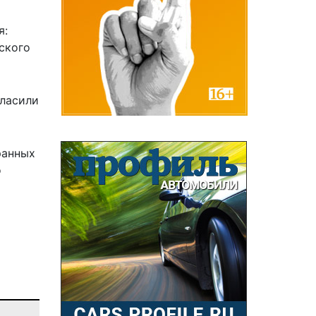
я:
ского
гласили
ранных
о