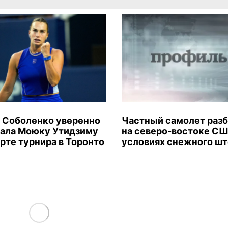
 Соболенко уверенно
Частный самолет раз
ала Моюку Утидзиму
на северо-востоке СШ
арте турнира в Торонто
условиях снежного ш
Load More