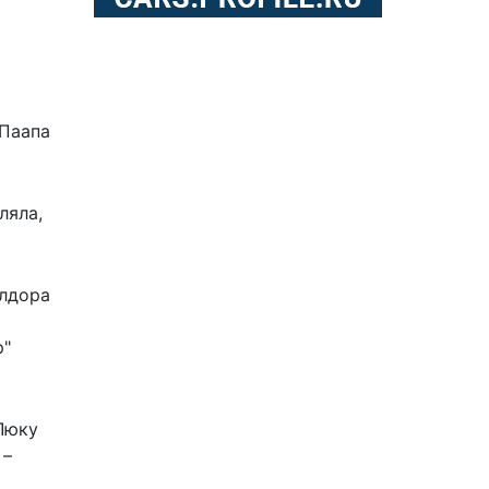
 Паапа
ляла,
блдора
р"
Люку
 –