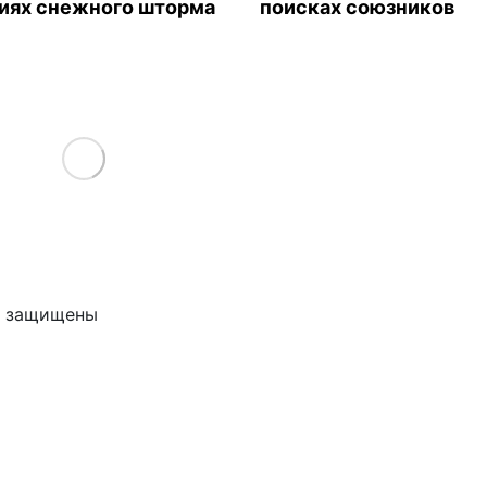
иях снежного шторма
поисках союзников
Load More
ва защищены