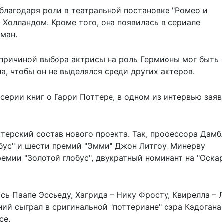
благодаря роли в театральной постановке "Ромео и
м Холландом. Кроме того, она появилась в сериале
ман.
 причиной выбора актрисы на роль Гермионы мог быть
а, чтобы он не выделялся среди других актеров.
серии книг о Гарри Поттере, в одном из интервью заяв
ктерский состав
нового проекта. Так, профессора Дам
обус" и шести премий "Эмми" Джон Литгоу. Минерву
ремии "Золотой глобус", двукратный номинант на "Оска
сь Паапе Эссьеду, Хагрида – Нику Фроcту, Квирелла – 
ний сыграл в оригинальной "поттериане" сэра Кэдогана
се.