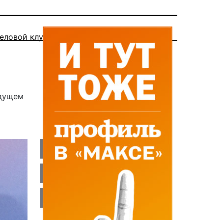
еловой клуб
ядущем