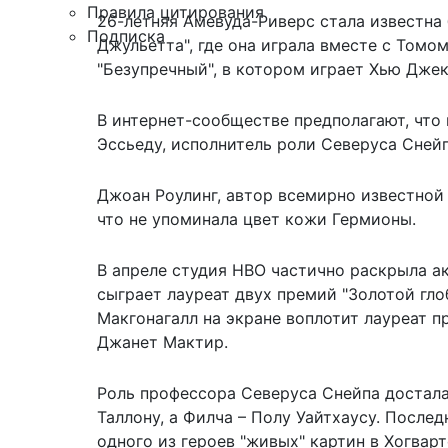
Правила цитирования
26-летняя Амевуда-Риверс стала известна 
Подписка
Джульетта", где она играла вместе с Томо
"Безупречный", в котором играет Хью Джек
В интернет-сообществе предполагают, что
Эссьеду, исполнитель роли Северуса Снейп
Джоан Роулинг, автор всемирно известной 
что не упоминала цвет кожи Гермионы.
В апреле студия HBO частично
раскрыла а
сыграет лауреат двух премий "Золотой гл
Макгонагалл на экране воплотит лауреат п
Джанет Мактир.
Роль профессора Северуса Снейпа достала
Таллону, а Филча – Полу Уайтхаусу. Послед
одного из героев "живых" картин в Хогварт