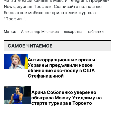
Читайте наши каналы в
Макс
и Telegram:
Профиль-
News
,
журнал Профиль
. Скачивайте полностью
бесплатное мобильное
приложение журнала
"Профиль".
Метки:
Александр Мясников
лекарства
таблетки
САМОЕ ЧИТАЕМОЕ
Антикоррупционные органы
Украины предъявили новое
обвинение экс-послу в США
Стефанишиной
Арина Соболенко уверенно
обыграла Моюку Утидзиму на
старте турнира в Торонто