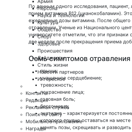
Армия
По данным
одного исследования
, пациент
Персона
прием витамина B12 (цианокобаламин). Эт
Наука и Технологии
ежедневные дозы витамина. После общего 
Культура
отравлении. Ученые из Национального цен
Общество
университете отметили, что эти признаки
Спорт
две недели после прекращения приема доб
Здоровье
Происшествия
Семь симптомов отравления 
Дайджесты
Стиль жизни
прыщи;
Новости партнеров
учащенное сердцебиение;
Интересное
тревожность;
покраснение лица;
Контакты
головная боль;
Редакция
бессонница;
Рекламная служба
акатизия – характеризуется постоянн
Поиск по сайту
которого трудно оставаться на месте 
Мобильное приложение
менять позы, скрещивать и разводить 
Награды