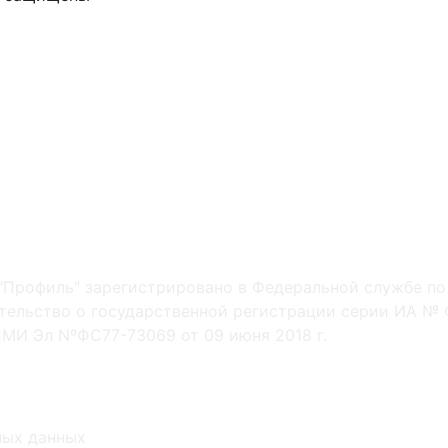
"Профиль" зарегистрировано в Федеральной службе по
ельство о государственной регистрации серии ИА № Ф
МИ Эл NºФС77-73069 от 09 июня 2018 г.
ных данных