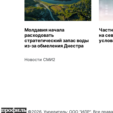
Молдавия начала
Частн
расходовать
на се
стратегический запас воды
услов
из-за обмеления Днестра
Новости СМИ2
©2026. Учредитель: ООО "ИДР". Все пра