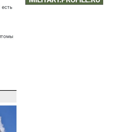
 есть
мптомы