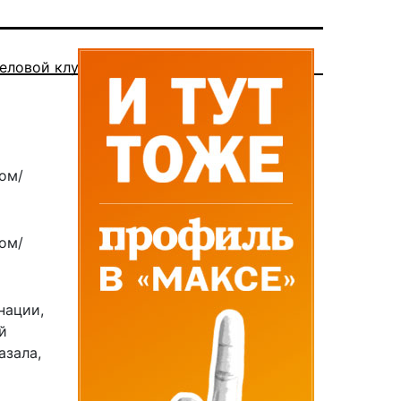
еловой клуб
ом/
ом/
нации,
й
азала,