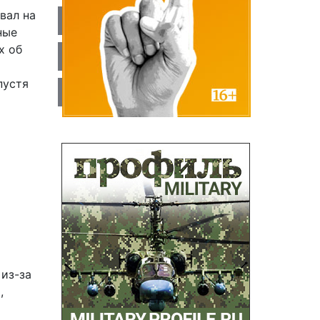
вал на
ные
х об
пустя
 из-за
,