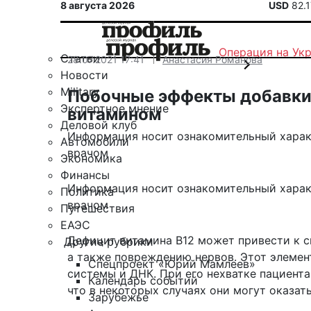
8 августа 2026
USD
82.
Операция на Ук
Статьи
28.07.2021 17:41
Анастасия Романова
Новости
Military
Побочные эффекты добавки 
Экспертное мнение
витамином
Деловой клуб
Информация носит ознакомительный харак
Автомобили
врачом
Экономика
Финансы
Информация носит ознакомительный харак
Политика
врачом
Путешествия
ЕАЭС
Дефицит витамина B12 может привести к с
Другие рубрики
а также повреждению нервов. Этот элемен
Спецпроект «Юрий Мамлеев»
системы и ДНК. При его нехватке пациента
Календарь событий
что в некоторых случаях они могут оказат
Зарубежье