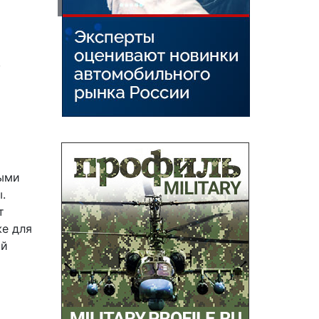
,
х
ными
.
т
же для
ой