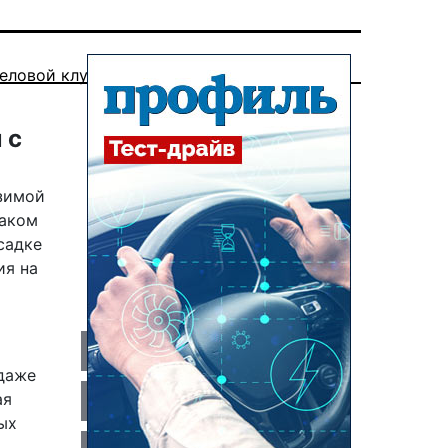
еловой клуб
 с
 зимой
таком
садке
ия на
даже
ая
ых