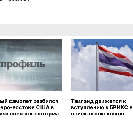
ый самолет разбился
Таиланд движется к
веро-востоке США в
вступлению в БРИКС в
иях снежного шторма
поисках союзников