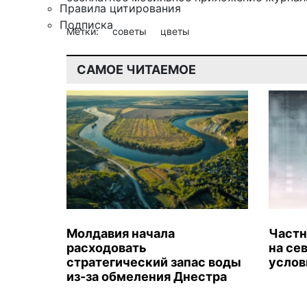
Правила цитирования
Подписка
Метки:
советы
цветы
САМОЕ ЧИТАЕМОЕ
Молдавия начала
Частн
расходовать
на се
стратегический запас воды
услов
из-за обмеления Днестра