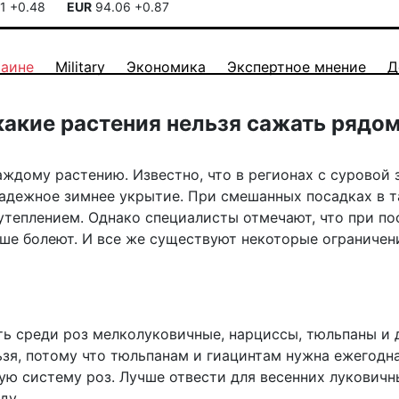
41
+0.48
EUR
94.06
+0.87
раине
Military
Экономика
Экспертное мнение
Д
акие растения нельзя сажать рядом
аждому растению. Известно, что в регионах с суровой
 надежное зимнее укрытие. При смешанных посадках в 
утеплением. Однако специалисты отмечают, что при по
ше болеют. И все же существуют некоторые ограничен
ь среди роз мелколуковичные, нарциссы, тюльпаны и 
ьзя, потому что тюльпанам и гиацинтам нужна ежегодн
ую систему роз. Лучше отвести для весенних луковичн
ду.