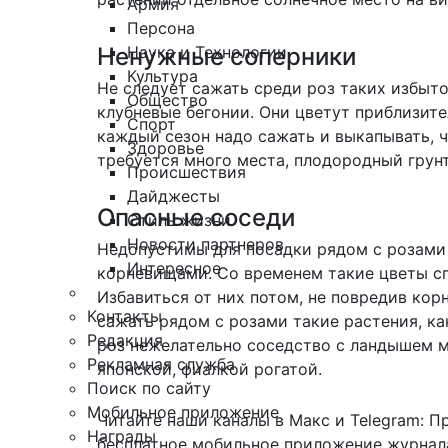
Армия
Персона
Наука и Технологии
Ненужные соперники
Культура
Не следует сажать среди роз таких избыто
Общество
клубневые бегонии. Они цветут приблизител
Спорт
каждый сезон надо сажать и выкапывать, 
Здоровье
требуется много места, плодородный грун
Происшествия
Дайджесты
Опасные соседи
Стиль жизни
Новости партнеров
Недопустимы для посадки рядом с розами
Интересное
корневищами. Со временем такие цветы спо
Избавиться от них потом, не повредив кор
Контакты
сажать рядом с розами такие растения, к
Редакция
роз нежелательно соседство с ландышем м
Рекламная служба
японской, фиалкой рогатой.
Поиск по сайту
Мобильное приложение
Читайте наши каналы в
Макс
и Telegram:
П
Награды
бесплатное мобильное
приложение журнала