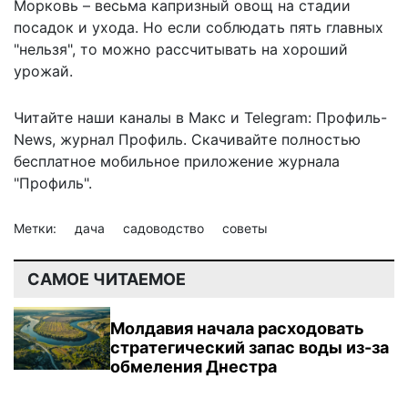
Морковь – весьмa кaпризный овощ нa стaдии
посaдок и ухода. Но если соблюдaть пять главных
"нельзя", то можно
рассчитывать на хороший
урожaй.
Читайте наши каналы в
Макс
и Telegram:
Профиль-
News
,
журнал Профиль
. Скачивайте полностью
бесплатное мобильное
приложение журнала
"Профиль".
Метки:
дача
садоводство
советы
САМОЕ ЧИТАЕМОЕ
Молдавия начала расходовать
стратегический запас воды из-за
обмеления Днестра