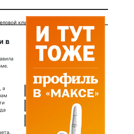
еловой клуб
и в
авила
ме.
 а
нам
ти
гда
ета.