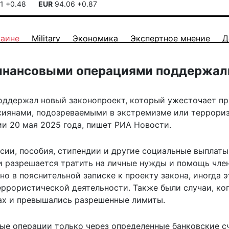
41
+0.48
EUR
94.06
+0.87
раине
Military
Экономика
Экспертное мнение
Д
финансовыми операциями поддержал
оддержал новый законопроект, который ужесточает пр
сиянами, подозреваемыми в экстремизме или террориз
ии 20 мая 2025 года,
пишет
РИА Новости.
сии, пособия, стипендии и другие социальные выплаты,
ги разрешается тратить на личные нужды и помощь чле
ано в пояснительной записке к проекту закона, иногда э
ррористической деятельности. Также были случаи, ко
ках и превышались разрешенные лимиты.
ые операции только через определенные банковские сч