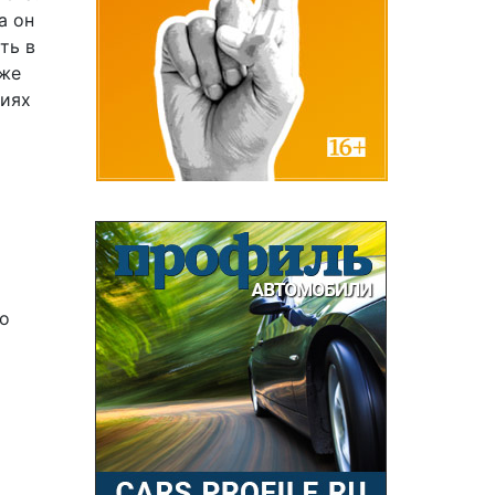
а он
ть в
кже
ниях
т
го