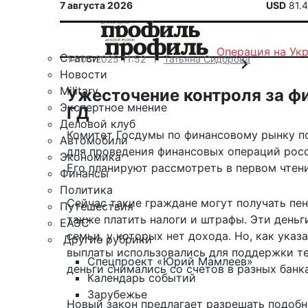
7 августа 2026
USD
81.
Операция на Ук
Статьи
14.05.2025 11:52
Татьяна Сидорова
Новости
Military
Ужесточение контроля за 
Экспертное мнение
ГД
Деловой клуб
Комитет Госдумы по финансовому рынку п
Автомобили
для проведения финансовых операций рос
Экономика
Его планируют рассмотреть в первом чтен
Финансы
Политика
Сейчас такие граждане могут получать пен
Путешествия
также платить налоги и штрафы. Эти день
ЕАЭС
семьи, у которых нет дохода. Но, как указ
Другие рубрики
выплаты использовались для поддержки те
Спецпроект «Юрий Мамлеев»
деньги снимались со счетов в разных бан
Календарь событий
Зарубежье
Новый закон предлагает разрешать подобн