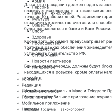
Армия
Для этого гражданин должен подать заявле
Персона
планирует использовать, а также какие оп
Наука и Технологии
течение 10 рабочих дней. Росфинмониторин
Культура
ограничить количество счетов или способ
Общество
будет направляться в банки и
Банк России
.
Спорт
Здоровье
Кроме того, документ предусматривает ра
Происшествия
тратить в рамках обеспечения жизнедеяте
Дайджесты
установить правительство РФ.
Стиль жизни
Новости партнеров
Банки, в свою очередь, должны будут бло
Интересное
находящихся в розыске, кроме оплаты нал
пособия.
Контакты
Редакция
Читайте наши каналы в
Макс
и Telegram:
П
Рекламная служба
бесплатное мобильное
приложение журнала
Поиск по сайту
Мобильное приложение
Награды
Метки:
Госдума
законопроект