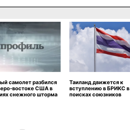
ый самолет разбился
Таиланд движется к
веро-востоке США в
вступлению в БРИКС в
иях снежного шторма
поисках союзников