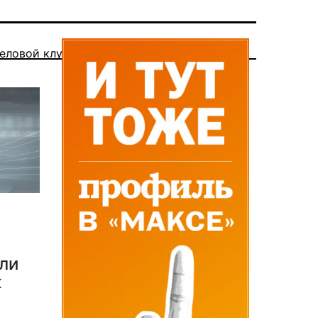
еловой клуб
ли
к