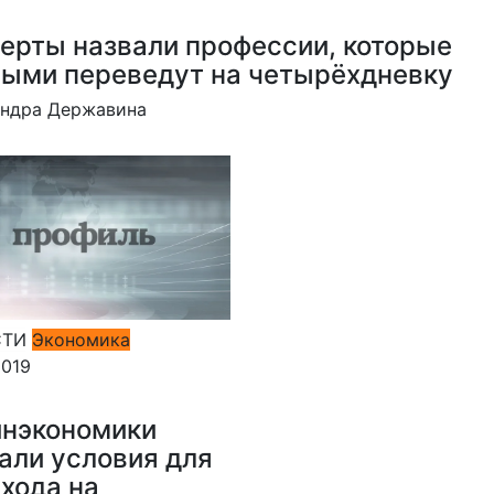
ерты назвали профессии, которые
ыми переведут на четырёхдневку
андра Державина
СТИ
Экономика
2019
инэкономики
али условия для
хода на