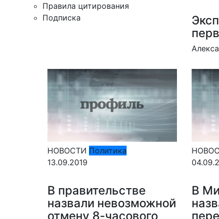
Правила цитирования
Подписка
Эксп
перв
Алекс
НОВОСТИ
Политика
НОВО
13.09.2019
04.09.
В правительстве
В М
назвали невозможной
назв
отмену 8-часового
пере