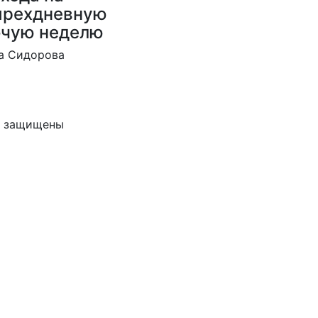
ырехдневную
очую неделю
а Сидорова
ва защищены