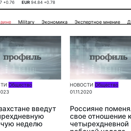
17
+0.76
EUR
94.84
+0.78
раине
Military
Экономика
Экспертное мнение
Д
СТИ
Общество
НОВОСТИ
Общество
2023
01.11.2020
захстане введут
Россияне поменя
ырехдневную
свое отношение 
очую неделю
четырехдневной