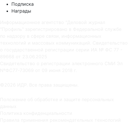
Подписка
Награды
Информационное агентство "Деловой журнал
"Профиль" зарегистрировано в Федеральной службе
по надзору в сфере связи, информационных
технологий и массовых коммуникаций. Свидетельство
о государственной регистрации серии ИА № ФС 77 -
89668 от 23.06.2025
Cвидетельство о регистрации электронного СМИ Эл
NºФС77-73069 от 09 июня 2018 г.
©2026 ИДР. Все права защищены.
Положение об обработке и защите персональных
данных
Политика конфиденциальности
Правила применения рекомендательных технологий