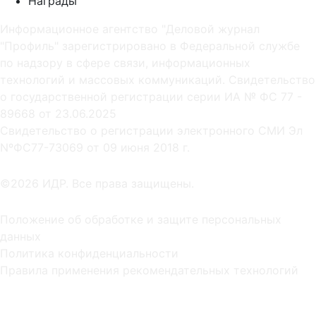
Награды
Информационное агентство "Деловой журнал
"Профиль" зарегистрировано в Федеральной службе
по надзору в сфере связи, информационных
технологий и массовых коммуникаций. Свидетельство
о государственной регистрации серии ИА № ФС 77 -
89668 от 23.06.2025
Cвидетельство о регистрации электронного СМИ Эл
NºФС77-73069 от 09 июня 2018 г.
©2026 ИДР. Все права защищены.
Положение об обработке и защите персональных
данных
Политика конфиденциальности
Правила применения рекомендательных технологий