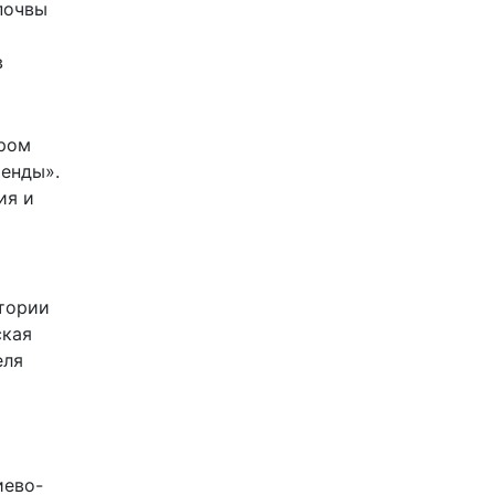
почвы
в
ором
ренды».
ия и
итории
ская
еля
иево-