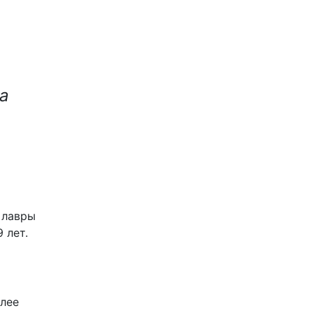
а
 лавры
 лет.
олее