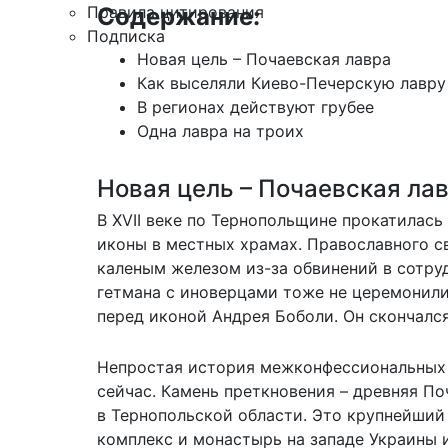
Содержание:
Правила цитирования
Подписка
Новая цель – Почаевская лавра
Как выселяли Киево-Печерскую лавру
В регионах действуют грубее
Одна лавра на троих
Новая цель – Почаевская ла
В XVII веке по Тернопольщине прокатилась
иконы в местных храмах. Православного с
каленым железом из-за обвинений в сотру
гетмана с иноверцами тоже не церемонили
перед иконой Андрея Боболи. Он скончался
Непростая история межконфессиональных о
сейчас. Камень преткновения – древняя По
в Тернопольской области. Это крупнейши
комплекс и монастырь на западе Украины 