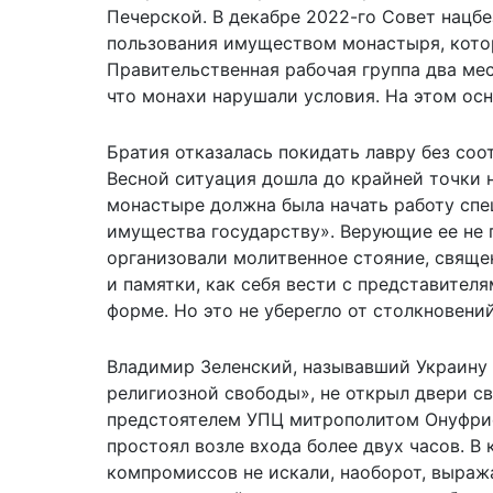
Печерской. В декабре 2022-го Совет нацб
пользования имуществом монастыря, кото
Правительственная рабочая группа два мес
что монахи нарушали условия. На этом ос
Братия отказалась покидать лавру без со
Весной ситуация дошла до крайней точки 
монастыре должна была начать работу спе
имущества государству». Верующие ее не
организовали молитвенное стояние, свяще
и памятки, как себя вести с представител
форме. Но это не уберегло от столкновений
Владимир Зеленский, называвший Украину
религиозной свободы», не открыл двери с
предстоятелем УПЦ митрополитом Онуфрие
простоял возле входа более двух часов. В
компромиссов не искали, наоборот, выража