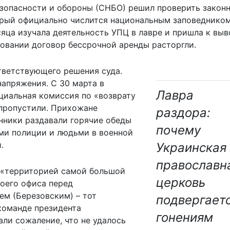
езопасности и обороны (СНБО) решил проверить закон
рый официально числится национальным заповедником
яца изучала деятельность УПЦ в лавре и пришла к выв
новании договор бессрочной аренды расторгли.
ответствующего решения суда.
напряжения. С 30 марта в
Лавра
циальная комиссия по «возврату
 пропустили. Прихожане
раздора:
нники раздавали горячие обеды
почему
ями полиции и людьми в военной
.
Украинская
православн
 «территорией самой большой
церковь
воего офиса перед
м (Березовским) – тот
подвергает
 команде президента
гонениям
ли сожаление, что не удалось