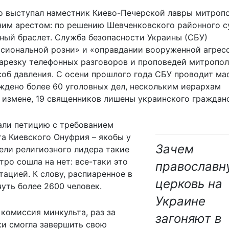
но выступал наместник Киево-Печерской лавры митроп
ним арестом: по решению Шевченковского районного с
нный браслет. Служба безопасности Украины (СБУ)
ссиональной розни» и «оправдании вооруженной агрес
нарезку телефонных разговоров и проповедей митропол
соб давления. С осени прошлого года СБУ проводит ма
ждено более 60 уголовных дел, нескольким иерархам
 измене, 19 священников лишены украинского гражданс
али петицию с требованием
а Киевского Онуфрия – якобы у
Зачем
ели религиозного лидера такие
тро сошла на нет: все-таки это
православн
тацией. К слову, распиаренное в
церковь на
уть более 2600 человек.
Украине
комиссия минкульта, раз за
загоняют в
ки смогла завершить свою