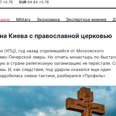
17
+0.76
EUR
94.84
+0.78
раине
Military
Экономика
Экспертное мнение
Д
йна Киева с православной церковью
 (УПЦ), год назад отделившейся от Московского
иево-Печерской лавры. Но отнять монастырь по-быстр
шую в стране религиозную организацию не перестали. С
мы. И, как следствие, под ударом оказался еще один
надобилась смена тактики, разбирался «Профиль».