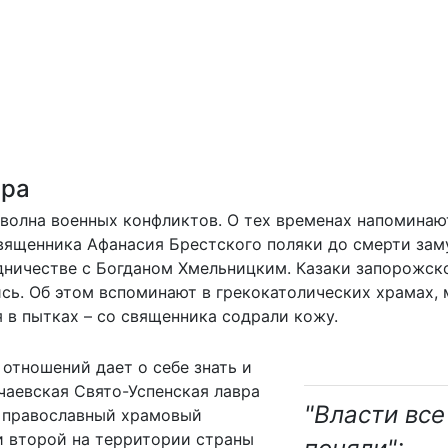
вра
 волна военных конфликтов. О тех временах напоминаю
вященника Афанасия Брестского поляки до смерти зам
дничестве с Богданом Хмельницким. Казаки запорожск
сь. Об этом вспоминают в грекокатолических храмах, 
 в пытках – со священника содрали кожу.
тношений дает о себе знать и
чаевская Свято-Успенская лавра
"Власти все
й православный храмовый
и второй на территории страны