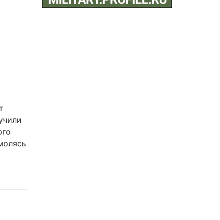
т
учили
ого
молясь