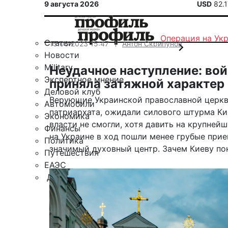
9 августа 2026
USD
82.
Операция на Ук
Статьи
15.06.2023 15:47
Антон Скрипунов
Новости
Military
Неудачное наступление: во
Экспертное мнение
приняла затяжной характер
Деловой клуб
Верующие Украинской православной церкви
Автомобили
патриархата, ожидали силового штурма К
Экономика
власти не смогли, хотя давить на крупней
Финансы
на Украине в ход пошли менее грубые прие
Политика
значимый духовный центр. Зачем Киеву по
Путешествия
ЕАЭС
Другие рубрики
Спецпроект «Юрий Мамлеев»
Календарь событий
Зарубежье