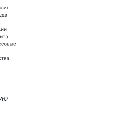
олит
уда
сии
ита.
ссовые
тва.
ую