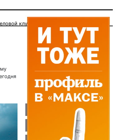
еловой клуб
ому
егодня