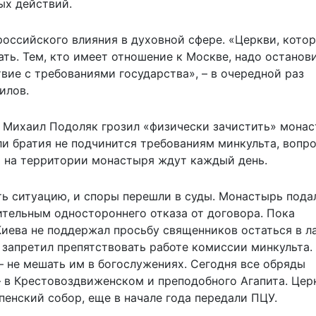
ых действий.
российского влияния в духовной сфере. «Церкви, кото
ать. Тем, кто имеет отношение к Москве, надо останов
вие с требованиями государства», – в очередной раз
илов.
 Михаил Подоляк грозил «физически зачистить» монас
ли братия не подчинится требованиям минкульта, вопр
а на территории монастыря ждут каждый день.
ть ситуацию, и споры перешли в суды. Монастырь пода
ительным одностороннего отказа от договора. Пока
Киева не поддержал просьбу священников остаться в л
, запретил препятствовать работе комиссии минкульта. 
– не мешать им в богослужениях. Сегодня все обряды
– в Крестовоздвиженском и преподобного Агапита. Цер
пенский собор, еще в начале года передали ПЦУ.