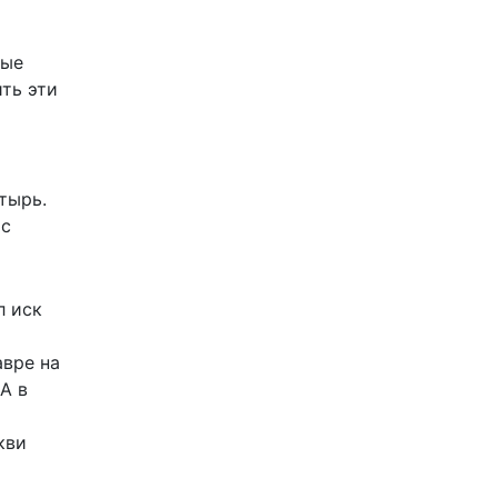
рые
ить эти
тырь.
ос
л иск
авре на
А в
кви