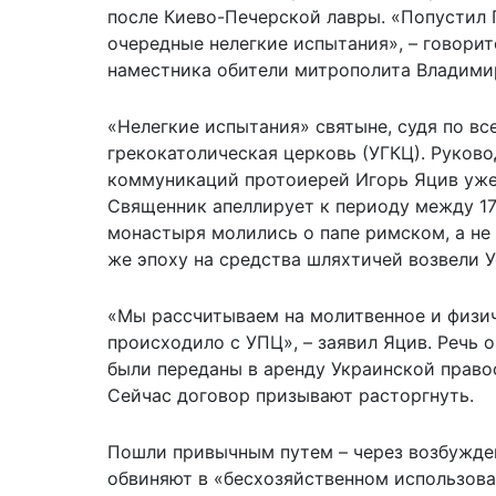
после Киево-Печерской лавры. «Попустил 
очередные нелегкие испытания», – говори
наместника обители митрополита Владимир
«Нелегкие испытания» святыне, судя по вс
грекокатолическая церковь (УГКЦ). Руково
коммуникаций протоиерей Игорь Яцив уже 
Священник апеллирует к периоду между 172
монастыря молились о папе римском, а не 
же эпоху на средства шляхтичей возвели У
«Мы рассчитываем на молитвенное и физич
происходило с УПЦ», – заявил Яцив. Речь 
были переданы в аренду Украинской право
Сейчас договор призывают расторгнуть.
Пошли привычным путем – через возбужден
обвиняют в «бесхозяйственном использова