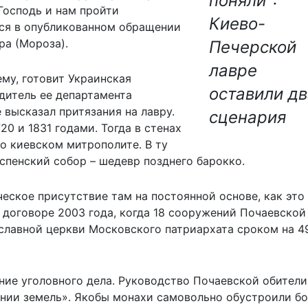
поняли":
Господь и нам пройти
Киево-
тся в опубликованном обращении
а (Мороза).
Печерской
лавре
ему, готовит Украинская
оставили дв
дитель ее департамента
высказал притязания на лавру.
сценария
0 и 1831 годами. Тогда в стенах
о киевском митрополите. В ту
спенский собор – шедевр позднего барокко.
еское присутствие там на постоянной основе, как это
о договоре 2003 года, когда 18 сооружений Почаевской
славной церкви Московского патриархата сроком на 49
ие уголовного дела. Руководство Почаевской обители
нии земель». Якобы монахи самовольно обустроили б