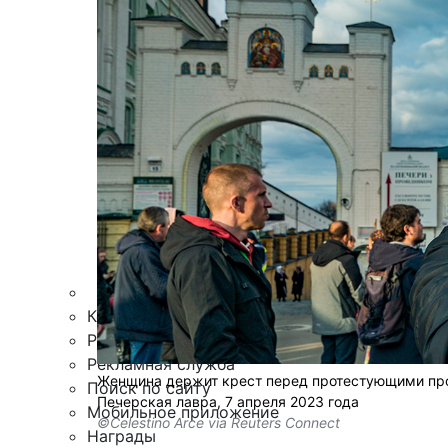
Армия
Персона
Наука и Технологии
Культура
Общество
Спорт
Здоровье
Происшествия
Дайджесты
Стиль жизни
Новости партнеров
Интересное
Контакты
Редакция
Рекламная служба
Женщина держит крест перед протестующими прот
Поиск по сайту
Печерская лавра, 7 апреля 2023 года
Мобильное приложение
©Celestino Arce via Reuters Connect
Награды