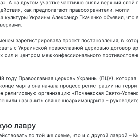
». А на другом участке частично сняли верхний слой 
действия, как предполагают правоохранители, могли
а культуры Украины Александр Ткаченко объявил, что 
верками.
менем зарегистрировала проект постановления, в кот
рвать с Украинской православной церковью договор а
х сил и центром межконфессионального противостоян
18 году Православная церковь Украины (ПЦУ), которая
 конце марта она начала процесс регистрации на терр
е религиозную организацию «Почаевская Свято-Успен
спешили назначить священноархимандрита – руководит
кую лавру
йствовать по той же схеме, что и с другой лаврой – К