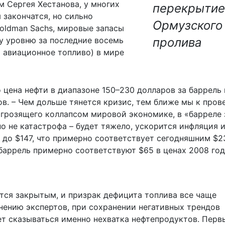
м Сергея Хестанова, у многих
перекрытие
 закончатся, но сильно
Ормузского
Goldman Sachs, мировые запасы
у уровню за последние восемь
пролива
и авиационное топливо) в мире
 цена нефти в диапазоне 150–230 долларов за баррель
ов. – Чем дольше тянется кризис, тем ближе мы к пров
, грозящего коллапсом мировой экономике, в «барреле 
но не катастрофа – будет тяжело, ускорится инфляция и
 до $147, что примерно соответствует сегодняшним $23
баррель примерно соответствуют $65 в ценах 2008 год
ется закрытым, и призрак дефицита топлива все чаще
мнению экспертов, при сохранении негативных трендов
ет сказываться именно нехватка нефтепродуктов. Перв