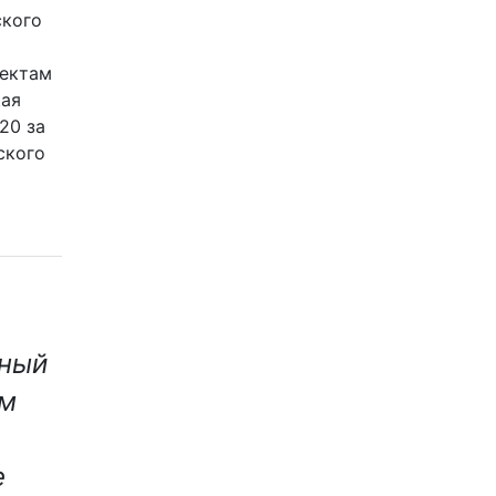
ского
ъектам
щая
20 за
ского
ный
ем
е