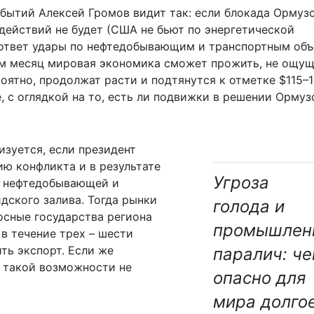
бытий Алексей Громов видит так: если блокада Ормуз
действий не будет (США не бьют по энергетической
в ответ удары по нефтедобывающим и транспортным об
ум месяц мировая экономика сможет прожить, не ощу
роятно, продолжат расти и подтянутся к отметке $115–1
, с оглядкой на то, есть ли подвижки в решении Ормуз
изуется, если президент
ию конфликта и в результате
Угроза
ы нефтедобывающей и
ского залива. Тогда рынки
голода и
осные государства региона
промышлен
в течение трех – шести
ть экспорт. Если же
паралич: ч
 такой возможности не
опасно для
мира долго