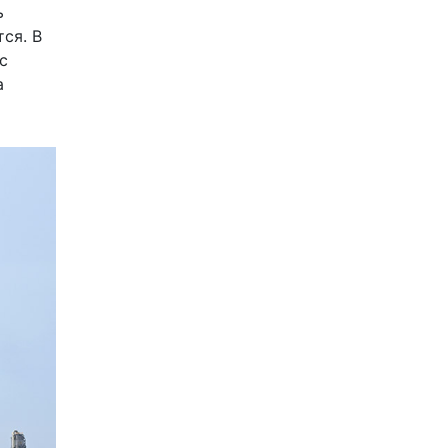
ь
ся. В
с
а