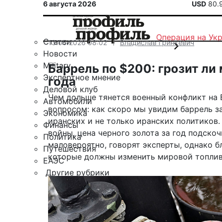
6 августа 2026
USD
80.
Операция на Ук
Статьи
13.05.2026 08:02
Владислав Гринкевич
Новости
Military
Баррель по $200: грозит ли
Экспертное мнение
года
Деловой клуб
Чем дольше тянется военный конфликт на 
Автомобили
вопросом: как скоро мы увидим баррель за
Экономика
иранских и не только иранских политиков.
Финансы
войны, цена черного золота за год подско
Политика
маловероятно, говорят эксперты, однако 
Путешествия
которые должны изменить мировой топлив
ЕАЭС
Другие рубрики
Спецпроект «Юрий Мамлеев»
Календарь событий
Зарубежье