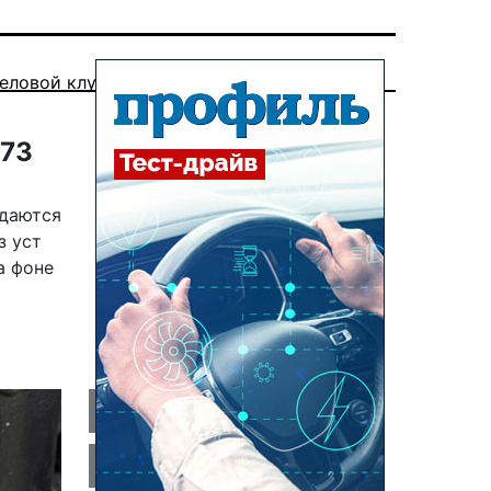
еловой клуб
973
адаются
з уст
а фоне
я