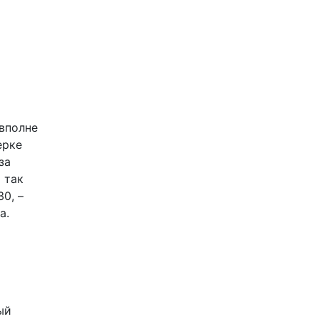
 вполне
ерке
за
 так
0, –
а.
ый