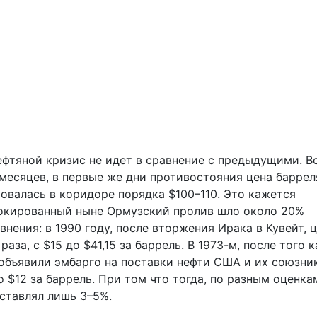
фтяной кризис не идет в сравнение с предыдущими. В
есяцев, в первые же дни противостояния цена барреля
ровалась в коридоре порядка $100–110. Это кажется
блокированный ныне Ормузский пролив шло около 20%
нения: в 1990 году, после вторжения Ирака в Кувейт, ц
аза, с $15 до $41,15 за баррель. В 1973-м, после того к
 объявили эмбарго на поставки нефти США и их союзни
о $12 за баррель. При том что тогда, по разным оценка
ставлял лишь 3–5%.