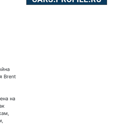
ойна
 Brent
ена на
ак
кам,
м,