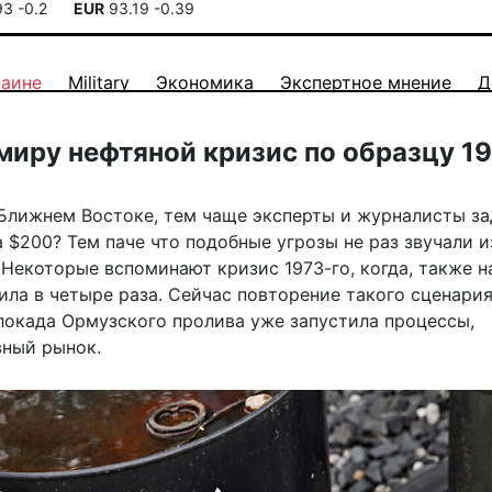
93
-0.2
EUR
93.19
-0.39
раине
Military
Экономика
Экспертное мнение
Д
 миру нефтяной кризис по образцу 1
Ближнем Востоке, тем чаще эксперты и журналисты з
 $200? Тем паче что подобные угрозы не раз звучали и
 Некоторые вспоминают кризис 1973-го, когда, также н
чила в четыре раза. Сейчас повторение такого сценари
блокада Ормузского пролива уже запустила процессы,
ный рынок.