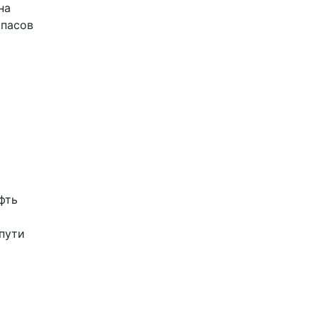
на
апасов
фть
пути