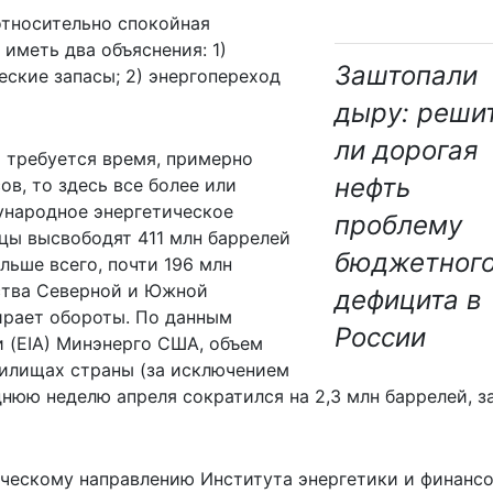
относительно спокойная
иметь два объяснения: 1)
Заштопали
еские запасы; 2) энергопереход
дыру: реши
ли дорогая
о требуется время, примерно
нефть
ов, то здесь все более или
ународное энергетическое
проблему
ицы высвободят 411 млн баррелей
бюджетног
льше всего, почти 196 млн
ства Северной и Южной
дефицита в
ирает обороты. По данным
России
 (EIA) Минэнерго США, объем
нилищах страны (за исключением
днюю неделю апреля сократился на 2,3 млн баррелей, з
ическому направлению Института энергетики и финанс