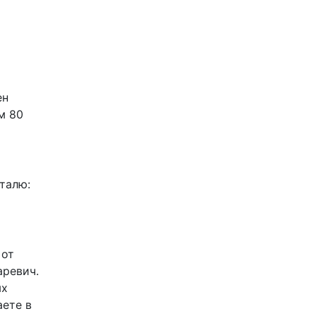
ен
м 80
талю:
 от
аревич.
ых
аете в