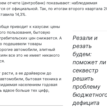
воем
отчете
Центробанк) показывают: наблюдаемая
тся от официальной. Так, по итогам второго квартала 
тавила 14,3%.
бще приводит к казусам: цены
ого пользования, бытовую
Резали и
требительских цен снижается. А
ко подешевели товары
резать
дорогие автомобили, элитный
будем:
сиян все это не имеет никакого
ся.
поможет ли
секвестр
 расти, а ее драйвером до
решить
 автомобили, бытовая техника и
ожидаемая населением годовая
проблему
ть вдвое больше тех цифр,
бюджетног
дефицита