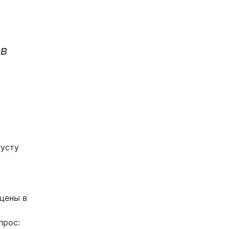
 в
густу
цены в
прос: