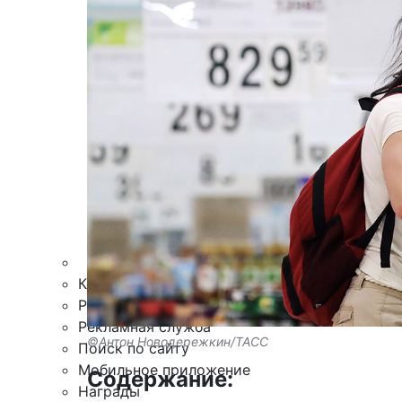
Армия
Персона
Наука и Технологии
Культура
Общество
Спорт
Здоровье
Происшествия
Дайджесты
Стиль жизни
Новости партнеров
Интересное
Контакты
Редакция
Рекламная служба
©Антон Новодережкин/ТАСС
Поиск по сайту
Мобильное приложение
Содержание:
Награды