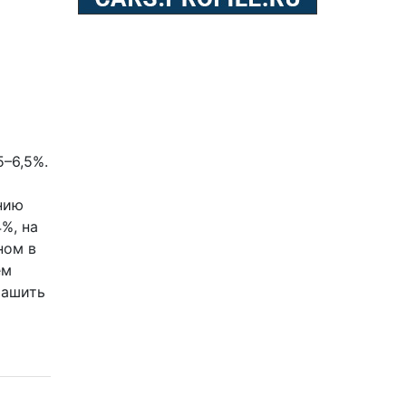
–6,5%.
нию
%, на
ном в
ем
рашить