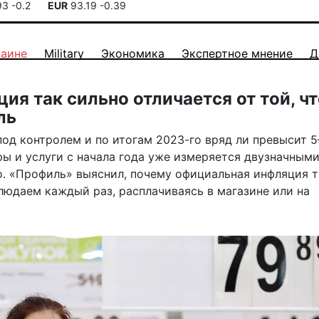
93
-0.2
EUR
93.19
-0.39
раине
Military
Экономика
Экспертное мнение
Д
я так сильно отличается от той, чт
ль
под контролем и по итогам 2023-го вряд ли превысит 5
ры и услуги с начала года уже измеряется двузначным
о. «Профиль» выяснил, почему официальная инфляция т
людаем каждый раз, расплачиваясь в магазине или на