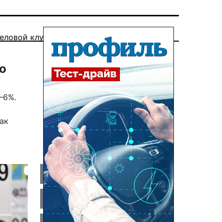
еловой клуб
о
–6%.
и
ак