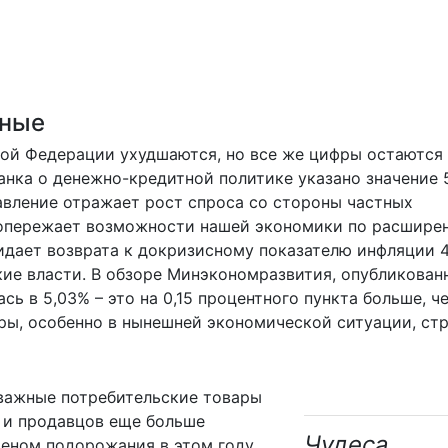
ьные
кой Федерации ухудшаются, но все же цифры остаются
нка о денежно-кредитной политике указано значение 5
авление отражает рост спроса со стороны частных
с опережает возможности нашей экономики по расшире
идает возврата к докризисному показателю инфляции 4
ие власти. В обзоре Минэкономразвития, опубликован
ась
в 5,03% – это на 0,15 процентного пункта больше, ч
фры, особенно в нынешней экономической ситуации, ст
 важные потребительские товары
й и продавцов еще больше
Чудеса
меном подорожания в этом году