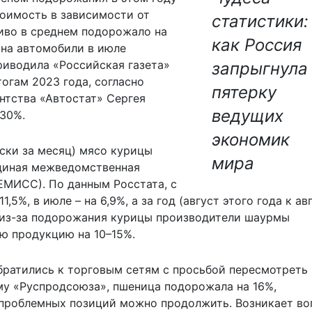
стоимость в зависимости от
статистики:
иво в среднем подорожало на
как Россия
 на автомобили в июле
риводила «Российская газета»
запрыгнула
тогам 2023 года, согласно
пятерку
нтства «Автостат» Сергея
ведущих
–30%.
экономик
ски за месяц) мясо курицы
мира
Единая межведомственная
ЕМИСС). По данным Росстата, с
,5%, в июле – на 6,9%, а за год (август этого года к ав
, из-за подорожания курицы производители шаурмы
ою продукцию на 10–15%.
братились к торговым сетям с просьбой пересмотреть 
ьму «Руспродсоюза», пшеница подорожала на 16%,
к проблемных позиций можно продолжить. Возникает во