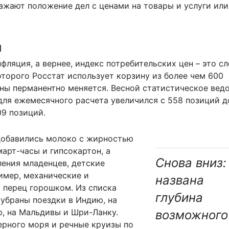
жают положение дел с ценами на товары и услуги или
й
нфляция, а вернее, индекс потребительских цен – это 
оторого Росстат использует корзину из более чем 600
ины перманентно меняется. Весной статистическое вед
 для ежемесячного расчета
увеличился
с 558 позиций д
09 позиций.
 добавились молоко с жирностью
март-часы и гипсокартон, а
Снова вниз:
ления младенцев, детские
имер, механические и
названа
 перец горошком. Из списка
глубина
убраны поездки в Индию, на
ю, на Мальдивы и Шри-Ланку.
возможного
ерного моря и речные круизы по