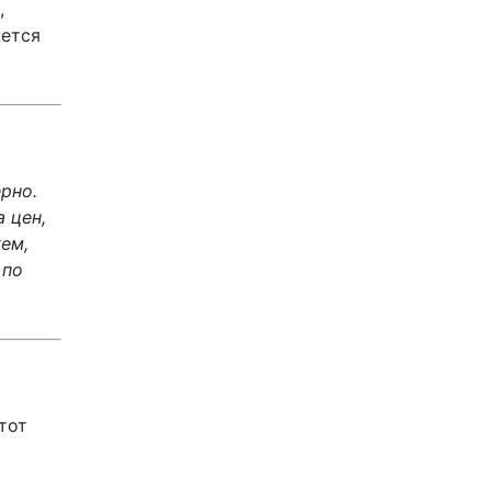
,
жется
рно.
 цен,
ем,
 по
тот