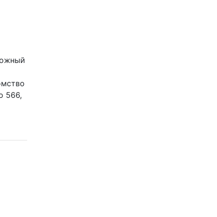
сложный
омство
о 566,