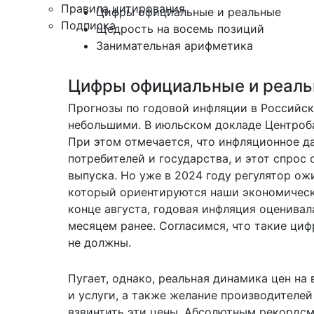
Правила цитирования
Цифры официальные и реальные
Подписка
Щедрость на восемь позиций
Занимательная арифметика
Цифры официальные и реал
Прогнозы по годовой инфляции в Российс
небольшими. В июльском
докладе
Центроба
При этом отмечается, что инфляционное д
потребителей и государства, и этот спро
выпуска. Но уже в 2024 году регулятор ож
который ориентируются наши экономическ
конце августа, годовая инфляция
оценивал
месяцем ранее. Согласимся, что такие ци
не должны.
Пугает, однако, реальная динамика цен на
и услуги, а также желание производителе
взвинтить эти цены. Абсолютным рекордс