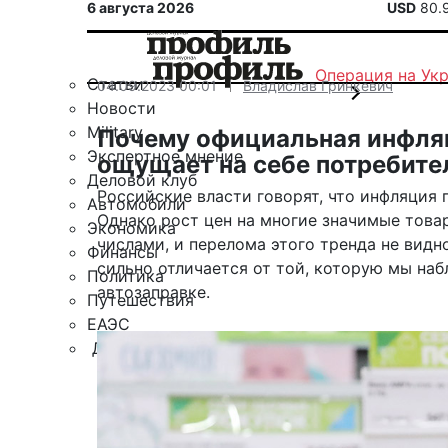
6 августа 2026
USD
80.
Операция на Ук
Статьи
04.09.2023 00:01
Владислав Гринкевич
Новости
Military
Почему официальная инфляци
Экспертное мнение
ощущает на себе потребите
Деловой клуб
Российские власти говорят, что инфляция 
Автомобили
Однако рост цен на многие значимые това
Экономика
числами, и перелома этого тренда не видн
Финансы
сильно отличается от той, которую мы наб
Политика
автозаправке.
Путешествия
ЕАЭС
Другие рубрики
Спецпроект «Юрий Мамлеев»
Календарь событий
Зарубежье